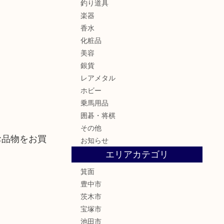
釣り道具
楽器
香水
化粧品
美容
銀貨
レアメタル
ホビー
乗馬用品
囲碁・将棋
その他
お品物をお買
お知らせ
エリアカテゴリ
箕面
豊中市
茨木市
宝塚市
池田市