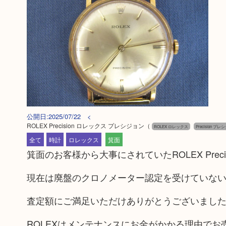
公開日:2025/07/22 <
ROLEX Precision ロレックス プレシジョン
（
ROLEX ロレックス
Precision プ
全て
時計
ロレックス
箕面
箕面のお客様から大事にされていたROLEX Prec
現在は廃盤のクロノメーター認定を受けていな
査定額にご満足いただけありがとうございまし
ROLEXはメンテナンスにお金がかかる理由で