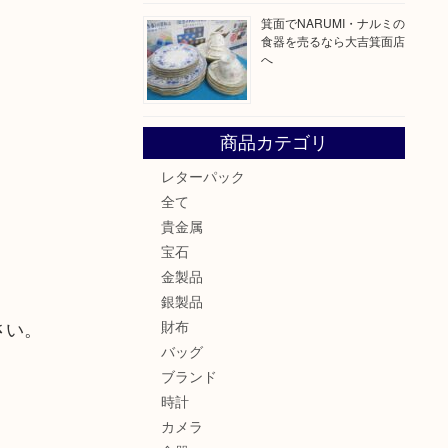
箕面でNARUMI・ナルミの
食器を売るなら大吉箕面店
へ
商品カテゴリ
レターパック
全て
貴金属
宝石
金製品
銀製品
さい。
財布
バッグ
ブランド
時計
カメラ