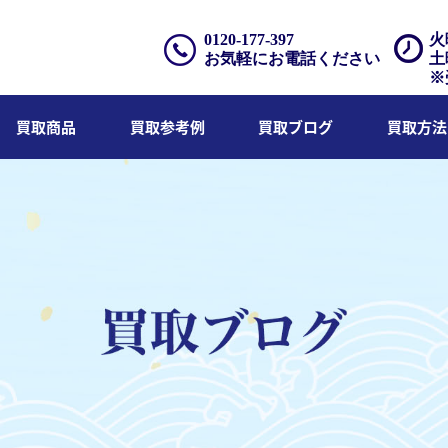
0120-177-397
火
お気軽にお電話ください
土
※
買取商品
買取参考例
買取ブログ
買取方法