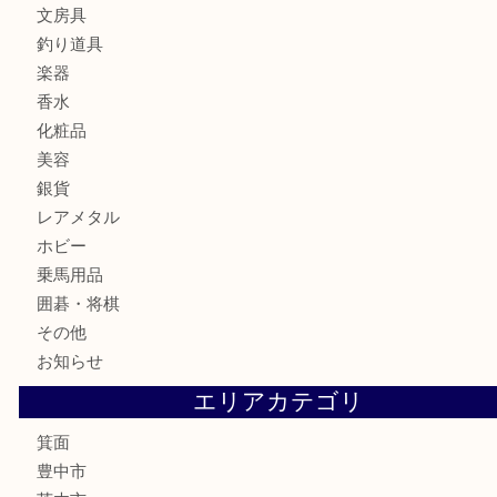
時計
カメラ
食器
金貨
記念メダル
古銭
お酒
切手
金券・商品券
鉄道模型
テレホンカード
株主優待券
ハガキ
骨董品
古美術品
家電