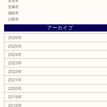
喫煙具
電動工具
お線香
文房具
釣り道具
楽器
香水
化粧品
美容
銀貨
レアメタル
ホビー
乗馬用品
囲碁・将棋
その他
お知らせ