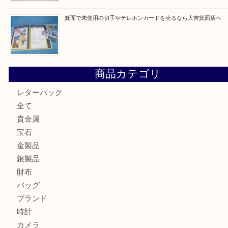
最近の投稿
箕面で真珠のアクセサリーを売るなら大吉箕面店へ
箕面で銀・錫製酒器や古道具 を売るなら大吉箕面店へ
箕面で天皇陛下御在位60年記念金貨を売るなら大吉箕面店
箕面でOLYMPUS カメラ PEN mini E-PM2を売るなら大