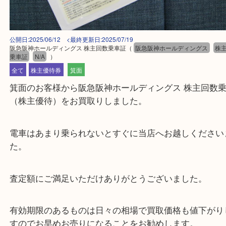
公開日:2025/06/12 <最終更新日:2025/07/19
阪急阪神ホールディングス 株主回数乗車証
（
阪急阪神ホールディングス
乗車証
N/A
）
全て
株主優待券
箕面
箕面のお客様から阪急阪神ホールディングス 株主回
（株主優待）をお買取りしました。
電車はあまり乗られないとすぐに当店へお越しくだ
た。