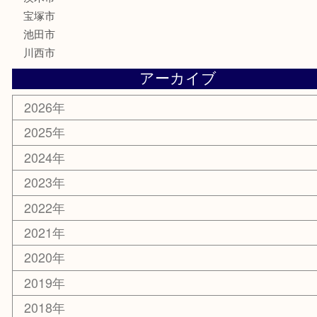
電動工具
お線香
文房具
釣り道具
楽器
香水
化粧品
美容
銀貨
レアメタル
ホビー
乗馬用品
囲碁・将棋
その他
お知らせ
エリアカテゴリ