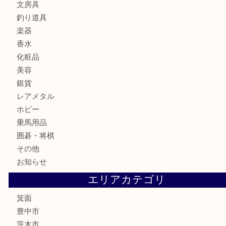
カメラ
食器
金貨
記念メダル
古銭
お酒
切手
金券・商品券
鉄道模型
テレホンカード
株主優待券
ハガキ
骨董品
古美術品
家電
喫煙具