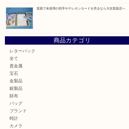
箕面で真珠のアクセサリーを売るなら大吉箕面店へ
箕面で銀・錫製酒器や古道具 を売るなら大吉箕面店へ
箕面で天皇陛下御在位60年記念金貨を売るなら大吉箕面店
箕面でOLYMPUS カメラ PEN mini E-PM2を売るなら大