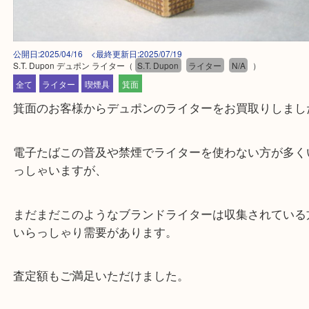
公開日:2025/04/16 <最終更新日:2025/07/19
S.T. Dupon デュポン ライター
（
S.T. Dupon
ライター
N/A
）
全て
ライター
喫煙具
箕面
箕面のお客様からデュポンのライターをお買取りし
電子たばこの普及や禁煙でライターを使わない方が
っしゃいますが、
まだまだこのようなブランドライターは収集されて