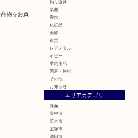
釣り道具
楽器
お品物をお買
香水
化粧品
美容
銀貨
レアメタル
ホビー
乗馬用品
囲碁・将棋
その他
お知らせ
エリアカテゴリ
箕面
豊中市
茨木市
宝塚市
池田市