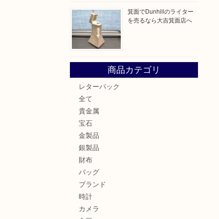
箕面でDunhillのライター
を売るなら大吉箕面店へ
商品カテゴリ
レターパック
全て
貴金属
宝石
金製品
銀製品
財布
バッグ
ブランド
時計
カメラ