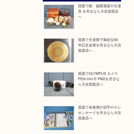
箕面で銀・錫製酒器や古道
具 を売るなら大吉箕面店
へ
箕面で天皇陛下御在位60
年記念金貨を売るなら大吉
箕面店へ
箕面でOLYMPUS カメラ
PEN mini E-PM2を売るな
ら大吉箕面店へ
箕面で未使用の切手やテレ
ホンカードを売るなら大吉
箕面店へ