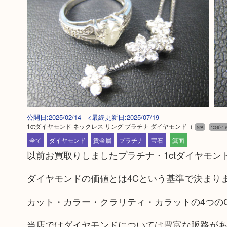
公開日:2025/02/14 <最終更新日:2025/07/19
1ctダイヤモンド ネックレス リング プラチナ ダイヤモンド
（
N/A
1ctダ
全て
ダイヤモンド
貴金属
プラチナ
宝石
箕面
以前お買取りしましたプラチナ・1ctダイヤモ
ダイヤモンドの価値とは4Cという基準で決まり
カット・カラー・クラリティ・カラットの4つの
当店ではダイヤモンドについては豊富な販路が