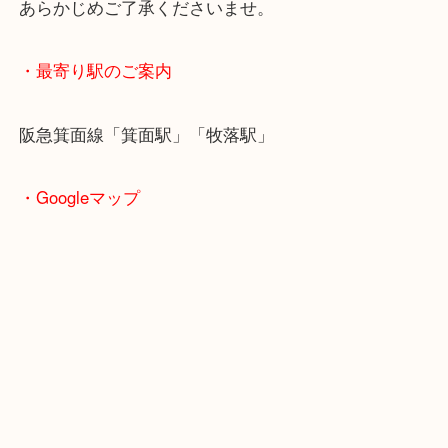
エルメスのご売却なら買取専門店 大吉 箕面店まで
・ご注意ください
商品によってはお買い取りしていない店舗もござい
あらかじめご了承くださいませ。
・最寄り駅のご案内
阪急箕面線「箕面駅」「牧落駅」
・Googleマップ