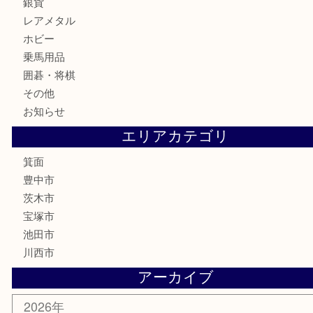
古銭
お酒
切手
金券・商品券
鉄道模型
テレホンカード
株主優待券
ハガキ
骨董品
古美術品
家電
喫煙具
電動工具
お線香
文房具
釣り道具