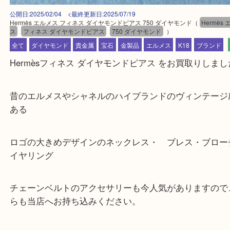
公開日:2025/02/04 <最終更新日:2025/07/19
Hermès エルメス フィネス ダイヤモンドピアス 750 ダイヤモンド
（
He
ス
フィネス ダイヤモンドピアス
750 ダイヤモンド
）
全て
ダイヤモンド
貴金属
宝石
金製品
エルメス
K18
ブラ
Hermèsフィネス ダイヤモンドピアス をお買取り
昔のエルメスやシャネルのハイブランドのヴィンテ
ある
ロゴの大きめデザインのネックレス・ ブレス・ブ