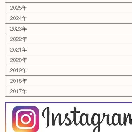
楽器
香水
化粧品
美容
銀貨
レアメタル
ホビー
乗馬用品
囲碁・将棋
その他
お知らせ
エリアカテゴリ
箕面
豊中市
茨木市