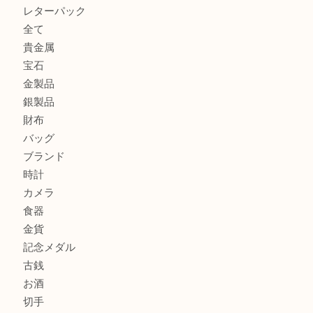
箕面で銀・錫製酒器や古道具 を売るなら大吉箕面店へ
箕面で天皇陛下御在位60年記念金貨を売るなら大吉箕面店
箕面でOLYMPUS カメラ PEN mini E-PM2を売るなら大
箕面で未使用の切手やテレホンカードを売るなら大吉箕面