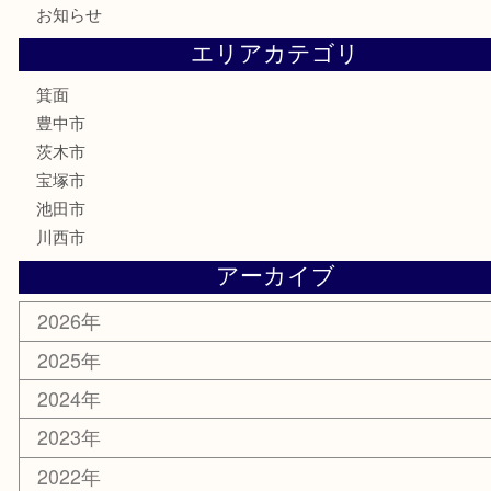
鉄道模型
テレホンカード
株主優待券
ハガキ
骨董品
古美術品
家電
喫煙具
電動工具
お線香
文房具
釣り道具
楽器
香水
化粧品
美容