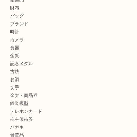
箕面で天皇陛下御在位60年記念金貨を売るなら大吉箕面店
箕面でOLYMPUS カメラ PEN mini E-PM2を売るなら大
箕面で未使用の切手やテレホンカードを売るなら大吉箕面
商品カテゴリ
レターパック
全て