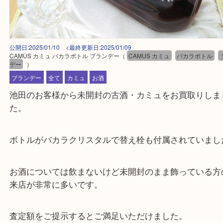
公開日:2025/01/10 <最終更新日:2025/01/09
CAMUS カミュ バカラボトル ブランデー
（
CAMUS カミュ
バカラボト
デー
）
ブランデー
全て
カミュ
お酒
池田のお客様から未開封の古酒・カミュをお買取り
た。
ボトルがバカラクリスタルで替え栓も付属されてい