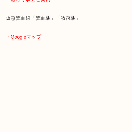
・ご注意ください
商品によってはお買い取りしていない店舗もござい
あらかじめご了承くださいませ。
・最寄り駅のご案内
阪急箕面線「箕面駅」「牧落駅」
・Googleマップ