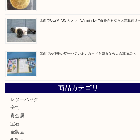
Facebook
Twitter
Line
買取ブログ検索
最近の投稿
箕面で真珠のアクセサリーを売るなら大吉箕面店へ
箕面で銀・錫製酒器や古道具 を売るなら大吉箕面店へ