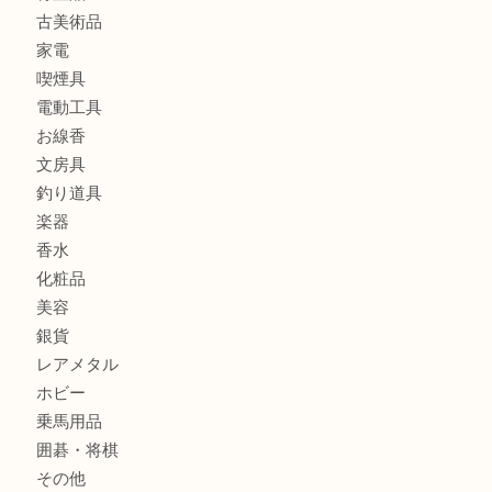
貴金属
宝石
金製品
銀製品
財布
バッグ
ブランド
時計
カメラ
食器
金貨
記念メダル
古銭
お酒
切手
金券・商品券