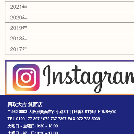
銀貨
レアメタル
ホビー
乗馬用品
囲碁・将棋
その他
お知らせ
エリアカテゴリ
箕面
豊中市
茨木市
宝塚市
池田市
川西市
アーカイブ