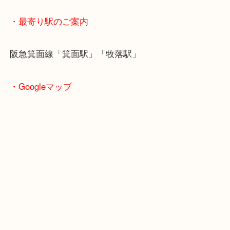
・ご注意ください
商品によってはお買い取りしていない店舗もござい
あらかじめご了承くださいませ。
・最寄り駅のご案内
阪急箕面線「箕面駅」「牧落駅」
・Googleマップ