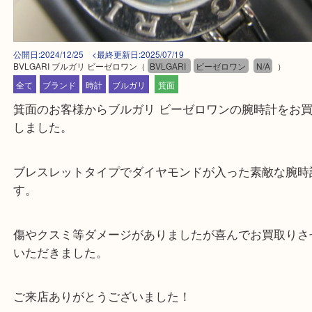
公開日:2024/12/25 <最終更新日:2025/07/19
BVLGARI ブルガリ ビーゼロワン
（
BVLGARI
ビーゼロワン
N/A
）
全て
ブランド
時計
ブルガリ
箕面
箕面のお客様からブルガリ ビーゼロワンの腕時計を
しました。
ブレスレットタイプでダイヤモンドが入った素敵な
す。