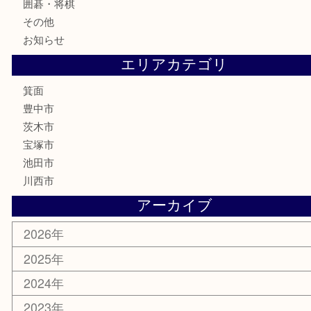
金券・商品券
鉄道模型
テレホンカード
株主優待券
ハガキ
骨董品
古美術品
家電
喫煙具
電動工具
お線香
文房具
釣り道具
楽器
香水
化粧品