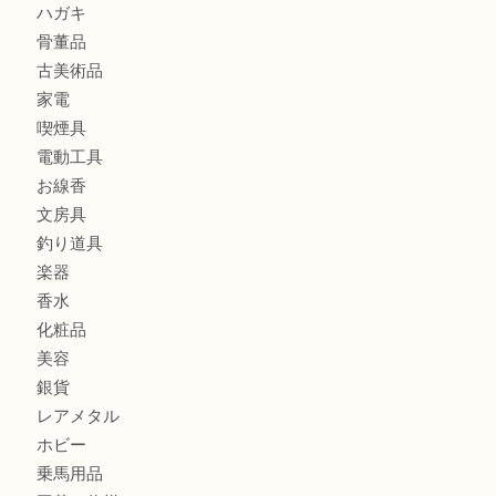
全て
貴金属
宝石
金製品
銀製品
財布
バッグ
ブランド
時計
カメラ
食器
金貨
記念メダル
古銭
お酒
切手