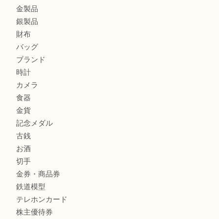
箕面で天皇陛下御在位60年記念金貨を売るなら大吉箕面店
箕面でOLYMPUS カメラ PEN mini E-PM2を売るなら大
箕面で未使用の切手やテレホンカードを売るなら大吉箕面
商品カテゴリ
レターパック