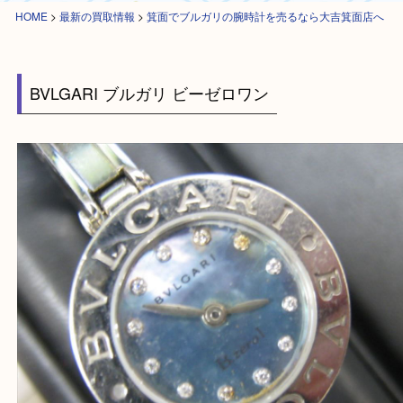
HOME
>
最新の買取情報
>
箕面でブルガリの腕時計を売るなら大吉箕面店
BVLGARI ブルガリ ビーゼロワン