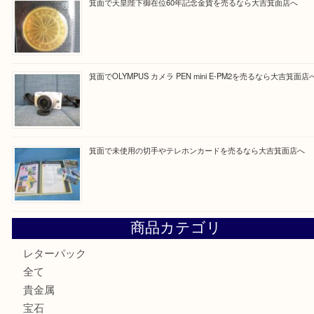
Facebook
Twitter
Line
買取ブログ検索
最近の投稿
箕面で真珠のアクセサリーを売るなら大吉箕面店へ
箕面で銀・錫製酒器や古道具 を売るなら大吉箕面店へ