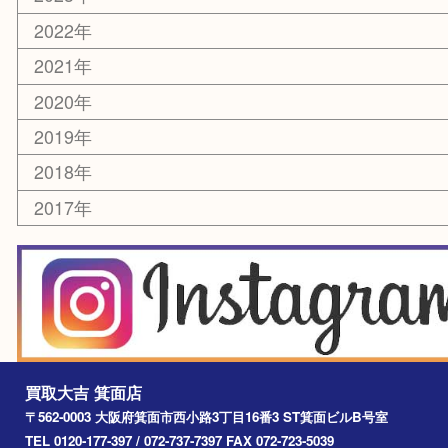
美容
銀貨
レアメタル
ホビー
乗馬用品
囲碁・将棋
その他
お知らせ
エリアカテゴリ
箕面
豊中市
茨木市
宝塚市
池田市
川西市