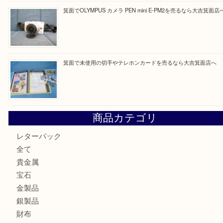
買取ブログ検索
最近の投稿
箕面で真珠のアクセサリーを売るなら大吉箕面店へ
箕面で銀・錫製酒器や古道具 を売るなら大吉箕面店へ
箕面で天皇陛下御在位60年記念金貨を売るなら大吉箕面店