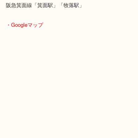
商品によってはお買い取りしていない店舗もござい
あらかじめご了承くださいませ。
・最寄り駅のご案内
阪急箕面線「箕面駅」「牧落駅」
・Googleマップ