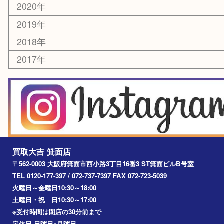
レアメタル
ホビー
乗馬用品
囲碁・将棋
その他
お知らせ
エリアカテゴリ
箕面
豊中市
茨木市
宝塚市
池田市
川西市
アーカイブ