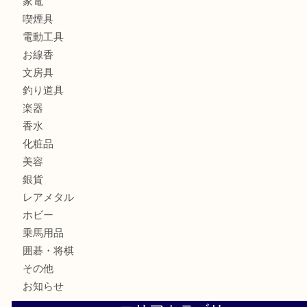
宝石
金製品
銀製品
財布
バッグ
ブランド
時計
カメラ
食器
金貨
記念メダル
古銭
お酒
切手
金券・商品券
鉄道模型