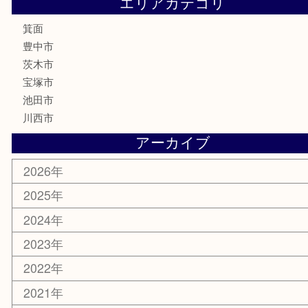
テレホンカード
株主優待券
ハガキ
骨董品
古美術品
家電
喫煙具
電動工具
お線香
文房具
釣り道具
楽器
香水
化粧品
美容
銀貨