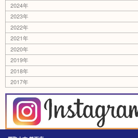
化粧品
美容
銀貨
レアメタル
ホビー
乗馬用品
囲碁・将棋
その他
お知らせ
エリアカテゴリ
箕面
豊中市
茨木市
宝塚市
池田市