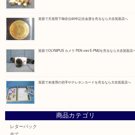
Facebook
Twitter
Line
買取ブログ検索
最近の投稿
箕面で真珠のアクセサリーを売るなら大吉箕面店へ
箕面で銀・錫製酒器や古道具 を売るなら大吉箕面店へ