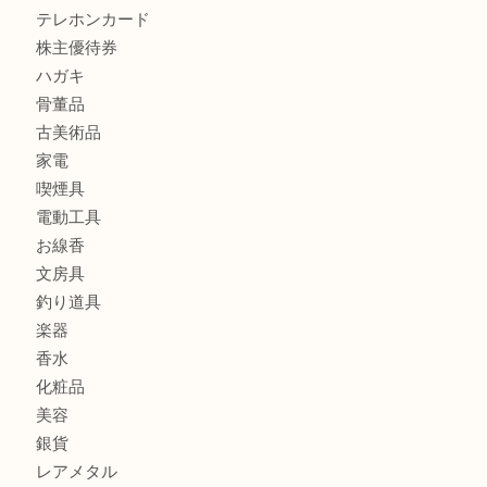
レターパック
全て
貴金属
宝石
金製品
銀製品
財布
バッグ
ブランド
時計
カメラ
食器
金貨
記念メダル
古銭
お酒