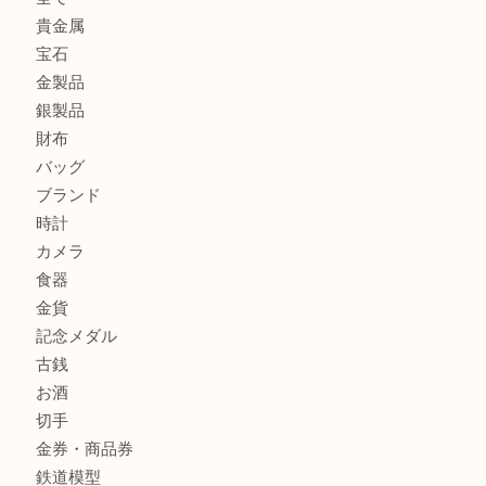
箕面で天皇陛下御在位60年記念金貨を売るなら大吉箕面店
箕面でOLYMPUS カメラ PEN mini E-PM2を売るなら大
箕面で未使用の切手やテレホンカードを売るなら大吉箕面
商品カテゴリ