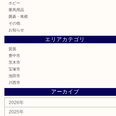
切手
金券・商品券
鉄道模型
テレホンカード
株主優待券
ハガキ
骨董品
古美術品
家電
喫煙具
電動工具
お線香
文房具
釣り道具
楽器
香水