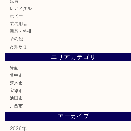
古銭
お酒
切手
金券・商品券
鉄道模型
テレホンカード
株主優待券
ハガキ
骨董品
古美術品
家電
喫煙具
電動工具
お線香
文房具
釣り道具