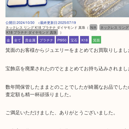
公開日:2024/10/30 <最終更新日:2025/07/19
ネックレス リング K18 プラチナ ダイヤモンド 真珠
（
N/A
ネックレス 
K18 プラチナ ダイヤモンド 真珠
）
金
全て
貴金属
プラチナ
Pt950
宝石
K18
箕面
箕面のお客様からジュエリーをまとめてお買取りし
宝飾店を廃業されたのでとまとめてお持ち込みされ
数年間保管したままとのことでしたが綺麗なお品で