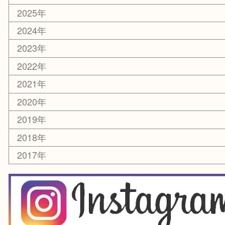
楽器
香水
化粧品
美容
銀貨
レアメタル
ホビー
乗馬用品
囲碁・将棋
その他
お知らせ
エリアカテゴリ
箕面
豊中市
茨木市