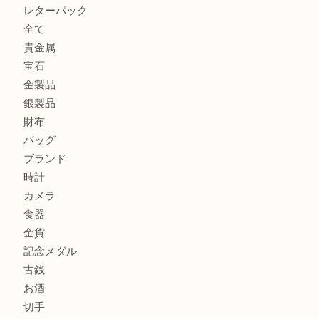
箕面で銀・錫製酒器や古道具 を売るなら大吉箕面店へ
箕面で天皇陛下御在位60年記念金貨を売るなら大吉箕面店
箕面でOLYMPUS カメラ PEN mini E-PM2を売るなら大
箕面で未使用の切手やテレホンカードを売るなら大吉箕面