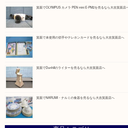
Facebook
Twitter
Line
買取ブログ検索
最近の投稿
箕面で天皇陛下御在位60年記念金貨を売るなら大吉箕面店