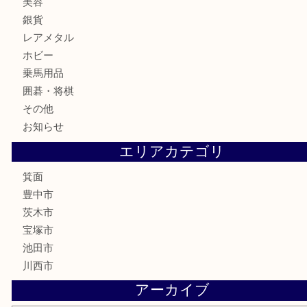
記念メダル
古銭
お酒
切手
金券・商品券
鉄道模型
テレホンカード
株主優待券
ハガキ
骨董品
古美術品
家電
喫煙具
電動工具
お線香
文房具