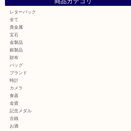
箕面でOLYMPUS カメラ PEN mini E-PM2を売るなら大
箕面で未使用の切手やテレホンカードを売るなら大吉箕面
箕面でDunhillのライターを売るなら大吉箕面店へ
箕面でNARUMI・ナルミの食器を売るなら大吉箕面店へ