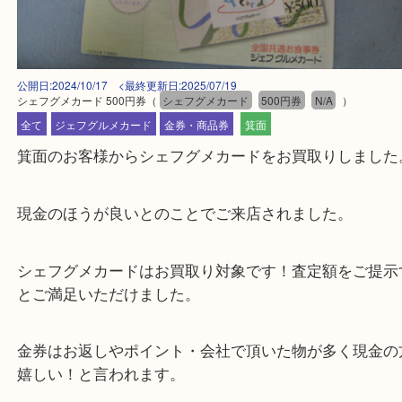
公開日:2024/10/17 <最終更新日:2025/07/19
シェフグメカード 500円券
（
シェフグメカード
500円券
N/A
）
全て
ジェフグルメカード
金券・商品券
箕面
箕面のお客様からシェフグメカードをお買取りしま
現金のほうが良いとのことでご来店されました。
シェフグメカードはお買取り対象です！査定額をご