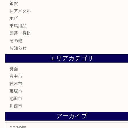
古銭
お酒
切手
金券・商品券
鉄道模型
テレホンカード
株主優待券
ハガキ
骨董品
古美術品
家電
喫煙具
電動工具
お線香
文房具
釣り道具