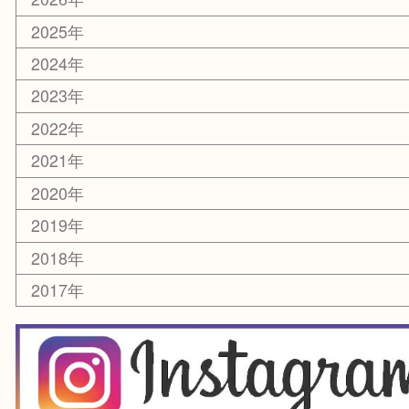
楽器
香水
化粧品
美容
銀貨
レアメタル
ホビー
乗馬用品
囲碁・将棋
その他
お知らせ
エリアカテゴリ
箕面
豊中市
茨木市