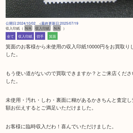
公開日:2024/10/02 <最終更新日:2025/07/19
収入印紙
（
N/A
収入印紙
N/A
）
全て
収入印紙
切手
箕面
箕面のお客様から未使用の収入印紙10000円をお買
した。
もう使い道がないので買取できますか？とご来店く
した。