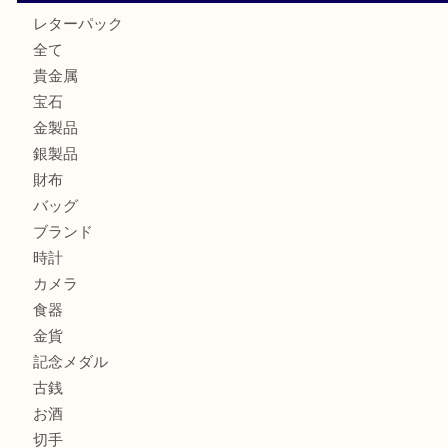
箕面で銀・錫製酒器や古道具 を売るなら大吉箕面店へ
箕面で天皇陛下御在位60年記念金貨を売るなら大吉箕面店
箕面でOLYMPUS カメラ PEN mini E-PM2を売るなら大
箕面で未使用の切手やテレホンカードを売るなら大吉箕面