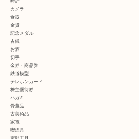
箕面でOLYMPUS カメラ PEN mini E-PM2を売るなら大
箕面で未使用の切手やテレホンカードを売るなら大吉箕面
商品カテゴリ
レターパック
全て
貴金属
宝石
金製品
銀製品