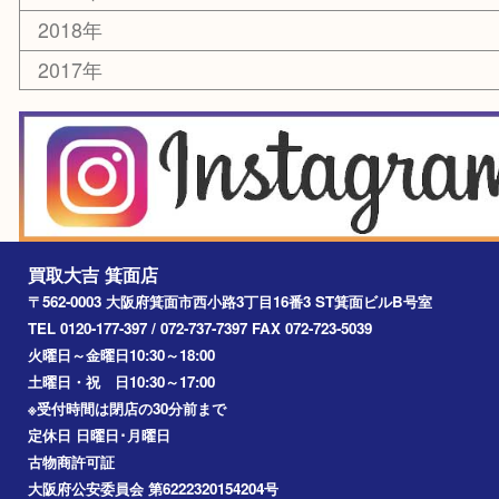
囲碁・将棋
その他
お知らせ
エリアカテゴリ
箕面
豊中市
茨木市
宝塚市
池田市
川西市
アーカイブ
2026年
2025年
2024年