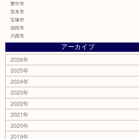
骨董品
古美術品
家電
喫煙具
電動工具
お線香
文房具
釣り道具
楽器
香水
化粧品
美容
銀貨
レアメタル
ホビー
乗馬用品