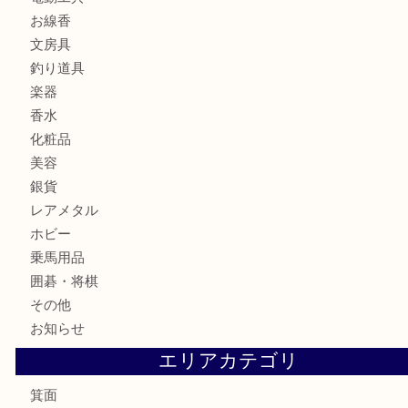
財布
バッグ
ブランド
時計
カメラ
食器
金貨
記念メダル
古銭
お酒
切手
金券・商品券
鉄道模型
テレホンカード
株主優待券
ハガキ