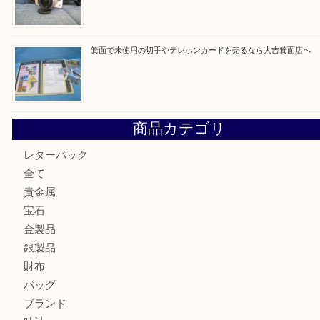
最近の投稿
箕面で真珠のアクセサリーを売るなら大吉箕面店へ
箕面で銀・錫製酒器や古道具 を売るなら大吉箕面店へ
箕面で天皇陛下御在位60年記念金貨を売るなら大吉箕面店