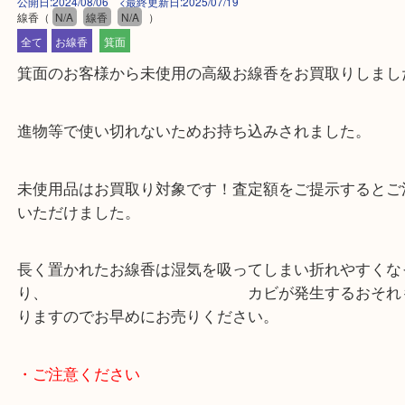
公開日:2024/08/06 <最終更新日:2025/07/19
線香
（
N/A
線香
N/A
）
全て
お線香
箕面
箕面のお客様から未使用の高級お線香をお買取りし
進物等で使い切れないためお持ち込みされました。
未使用品はお買取り対象です！査定額をご提示する
いただけました。