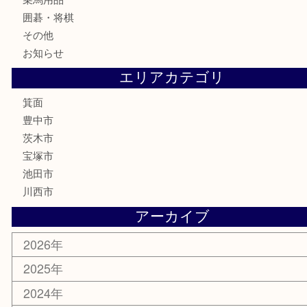
切手
金券・商品券
鉄道模型
テレホンカード
株主優待券
ハガキ
骨董品
古美術品
家電
喫煙具
電動工具
お線香
文房具
釣り道具
楽器
香水