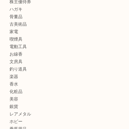
レターパック
全て
貴金属
宝石
金製品
銀製品
財布
バッグ
ブランド
時計
カメラ
食器
金貨
記念メダル
古銭
お酒