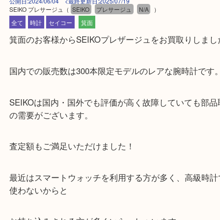
公開日:2024/06/04 <最終更新日:2025/07/19
SEIKO プレサージュ
（
SEIKO
プレサージュ
N/A
）
全て
時計
セイコー
箕面
箕面のお客様からSEIKOプレザージュをお買取りし
国内での販売数は300本限定モデルのレアな腕時計
SEIKOは国内・国外でも評価が高く故障していても
の需要がございます。