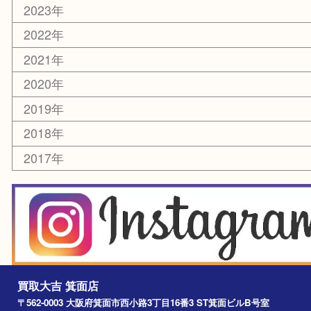
化粧品
美容
銀貨
レアメタル
ホビー
乗馬用品
囲碁・将棋
その他
お知らせ
エリアカテゴリ
箕面
豊中市
茨木市
宝塚市
池田市