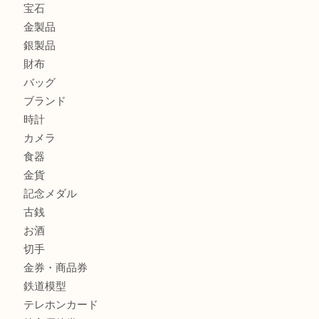
箕面でOLYMPUS カメラ PEN mini E-PM2を売るなら大
箕面で未使用の切手やテレホンカードを売るなら大吉箕面
箕面でDunhillのライターを売るなら大吉箕面店へ
商品カテゴリ