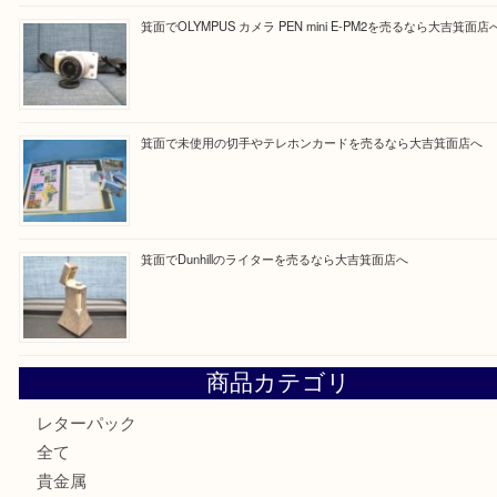
Facebook
Twitter
Line
買取ブログ検索
最近の投稿
箕面で銀・錫製酒器や古道具 を売るなら大吉箕面店へ
箕面で天皇陛下御在位60年記念金貨を売るなら大吉箕面店