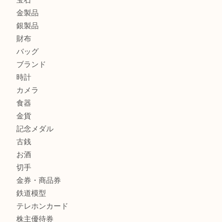
箕面で天皇陛下御在位60年記念金貨を売るなら大吉箕面店
箕面でOLYMPUS カメラ PEN mini E-PM2を売るなら大
箕面で未使用の切手やテレホンカードを売るなら大吉箕面
商品カテゴリ