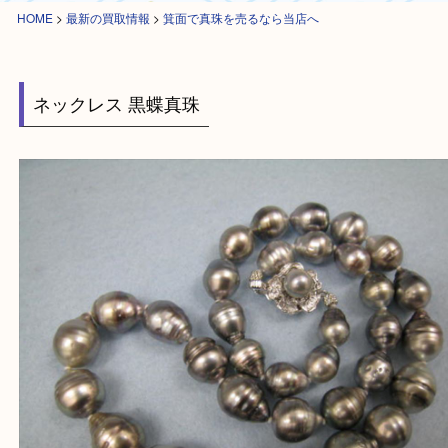
HOME
>
最新の買取情報
>
箕面で真珠を売るなら当店へ
ネックレス 黒蝶真珠