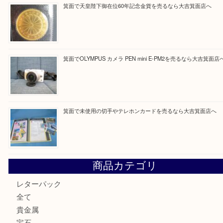
Facebook
Twitter
Line
買取ブログ検索
最近の投稿
箕面で真珠のアクセサリーを売るなら大吉箕面店へ
箕面で銀・錫製酒器や古道具 を売るなら大吉箕面店へ