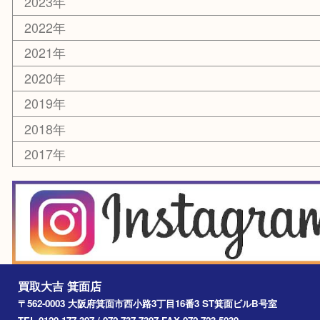
化粧品
美容
銀貨
レアメタル
ホビー
乗馬用品
囲碁・将棋
その他
お知らせ
エリアカテゴリ
箕面
豊中市
茨木市
宝塚市
池田市
川西市