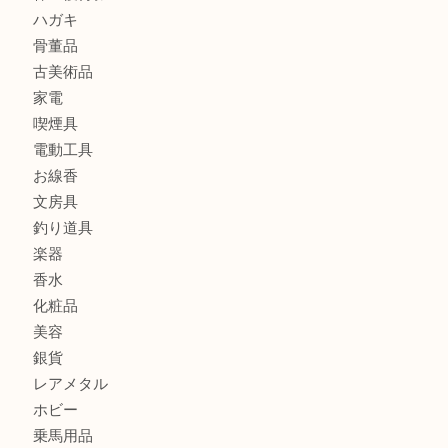
レターパック
全て
貴金属
宝石
金製品
銀製品
財布
バッグ
ブランド
時計
カメラ
食器
金貨
記念メダル
古銭
お酒