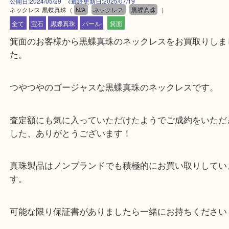
公開日:2024/05/29 <最終更新日:2025/07/19
ネックレス 黒蝶真珠
（
N/A
ネックレス
黒蝶真珠
）
全て
宝石
黒蝶真珠
パール
箕面
箕面のお客様から黒蝶真珠のネックレスをお買取り
た。
つやつやのゴージャスな黒蝶真珠のネックレスです
査定額にも気に入っていただけたようでご成約をい
した、ありがとうございます！