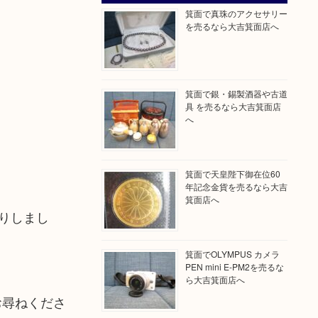
箕面で真珠のアクセサリー
を売るなら大吉箕面店へ
箕面で銀・錫製酒器や古道
具 を売るなら大吉箕面店
へ
箕面で天皇陛下御在位60
年記念金貨を売るなら大吉
箕面店へ
りしまし
箕面でOLYMPUS カメラ
PEN mini E-PM2を売るな
ら大吉箕面店へ
尋ねくださ