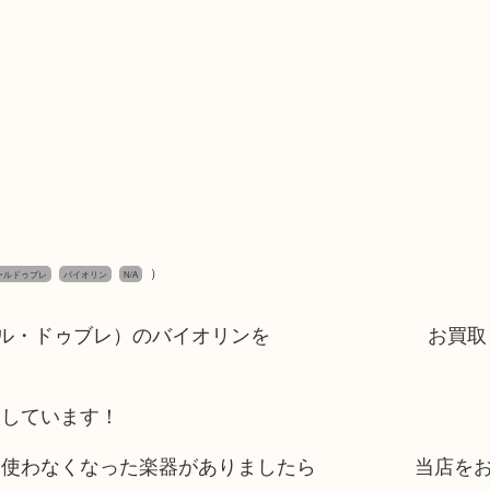
）
ルベールドゥブレ
バイオリン
N/A
E（アルベール・ドゥブレ）のバイオリンを お買取
取しています！
で、使わなくなった楽器がありましたら 当店をお