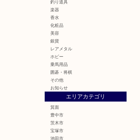
釣り道具
楽器
香水
化粧品
美容
銀貨
レアメタル
ホビー
乗馬用品
囲碁・将棋
その他
お知らせ
エリアカテゴリ
箕面
豊中市
茨木市
宝塚市
池田市