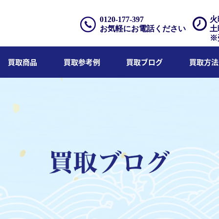
0120-177-397
火
お気軽にお電話ください
土
※
買取商品
買取参考例
買取ブログ
買取方法