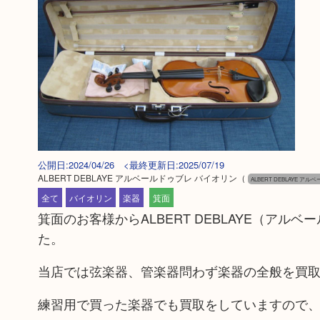
公開日:2024/04/26 <最終更新日:2025/07/19
ALBERT DEBLAYE アルベールドゥブレ バイオリン
（
ALBERT DEBLAYE ア
全て
バイオリン
楽器
箕面
箕面のお客様からALBERT DEBLAY
た。
当店では弦楽器、管楽器問わず楽器の全般を買
練習用で買った楽器でも買取をしていますの