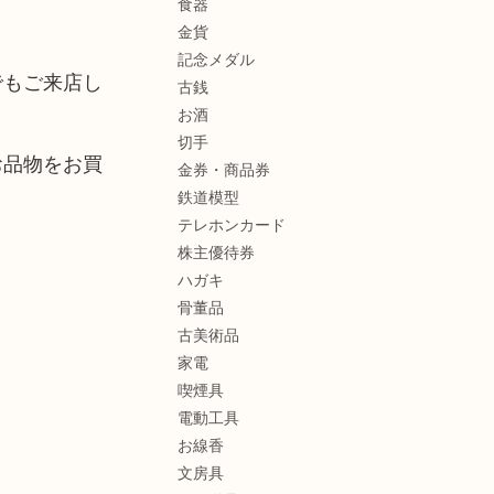
食器
金貨
記念メダル
でもご来店し
古銭
お酒
切手
お品物をお買
金券・商品券
鉄道模型
テレホンカード
株主優待券
ハガキ
骨董品
古美術品
家電
喫煙具
電動工具
お線香
文房具