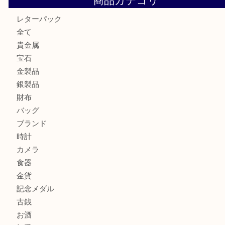
箕面で銀・錫製酒器や古道具 を売るなら大吉箕面店へ
箕面で天皇陛下御在位60年記念金貨を売るなら大吉箕面店
箕面でOLYMPUS カメラ PEN mini E-PM2を売るなら大
箕面で未使用の切手やテレホンカードを売るなら大吉箕面