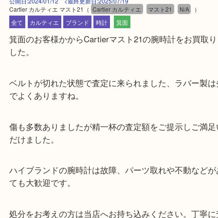
公開日:2024/01/12 <最終更新日:2025/07/19
Cartier カルティエ マスト21
（
Cartier カルティエ
マスト21
N/A
）
全て
カルティエ
ブランド
時計
箕面
箕面のお客様かからCartierマスト21の腕時計をお
した。
ベルトが切れた状態で査定に来られました、ラバー
でよくありますね。
傷も多数ありましたが精一杯の査定額をご提示しご
だけました。