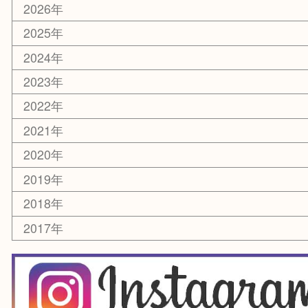
文房具
釣り道具
楽器
香水
化粧品
美容
銀貨
レアメタル
ホビー
乗馬用品
囲碁・将棋
その他
お知らせ
エリアカテゴリ
箕面