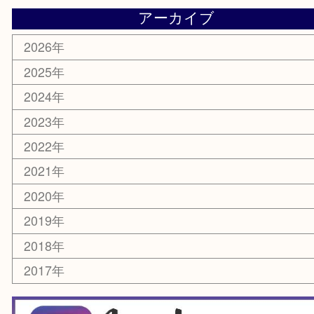
電動工具
お線香
文房具
釣り道具
楽器
香水
化粧品
美容
銀貨
レアメタル
ホビー
乗馬用品
囲碁・将棋
その他
お知らせ