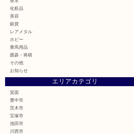
カメラ
食器
金貨
記念メダル
古銭
お酒
切手
金券・商品券
鉄道模型
テレホンカード
株主優待券
ハガキ
骨董品
古美術品
家電
喫煙具