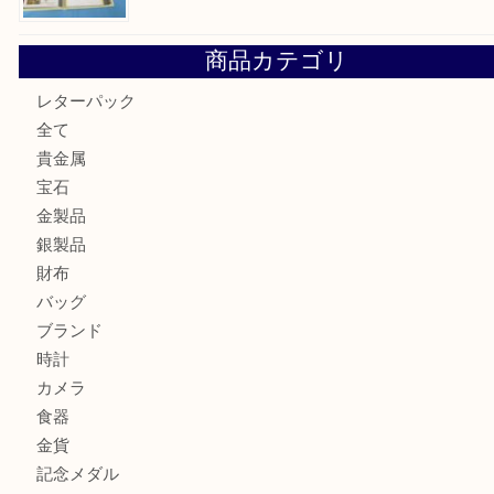
箕面で真珠のアクセサリーを売るなら大吉箕面店へ
箕面で銀・錫製酒器や古道具 を売るなら大吉箕面店へ
箕面で天皇陛下御在位60年記念金貨を売るなら大吉箕面店
箕面でOLYMPUS カメラ PEN mini E-PM2を売るなら大