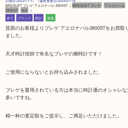
公開日:2023/11/17 <最終更新日:2025/07/19
BREGUET ブレゲ アエロナバル 3800ST
（
BREGUET ブレゲ
アエロナ
3800ST
N/A
）
全て
ブランド
時計
箕面
箕面のお客様よりブレゲ アエロナバル3800STをお
ました。
天才時計技師で有名なブレゲの腕時計です！
ご使用にならないとお持ち込みされました。