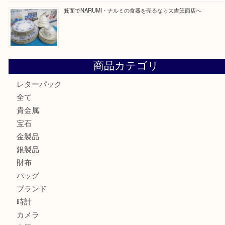
最近の投稿
箕面で天皇陛下御在位60年記念金貨を売るなら大吉箕面店
箕面でOLYMPUS カメラ PEN mini E-PM2を売るなら大
箕面で未使用の切手やテレホンカードを売るなら大吉箕面
箕面でDunhillのライターを売るなら大吉箕面店へ