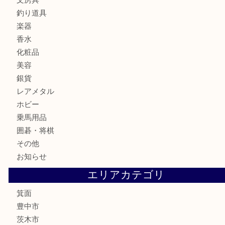
ブランド
時計
カメラ
食器
金貨
記念メダル
古銭
お酒
切手
金券・商品券
鉄道模型
テレホンカード
株主優待券
ハガキ
骨董品
古美術品