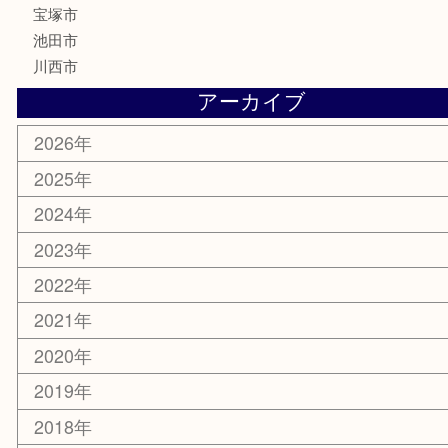
家電
喫煙具
電動工具
お線香
文房具
釣り道具
楽器
香水
化粧品
美容
銀貨
レアメタル
ホビー
乗馬用品
囲碁・将棋
その他