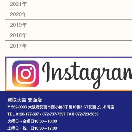
レアメタル
ホビー
乗馬用品
囲碁・将棋
その他
お知らせ
エリアカテゴリ
箕面
豊中市
茨木市
宝塚市
池田市
川西市
アーカイブ