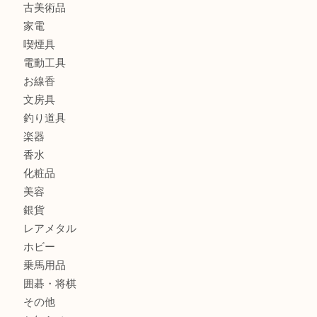
宝石
金製品
銀製品
財布
バッグ
ブランド
時計
カメラ
食器
金貨
記念メダル
古銭
お酒
切手
金券・商品券
鉄道模型