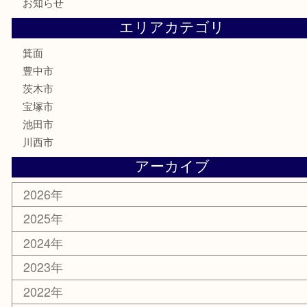
テレホンカード
株主優待券
ハガキ
骨董品
古美術品
家電
喫煙具
電動工具
お線香
文房具
釣り道具
楽器
香水
化粧品
美容
銀貨