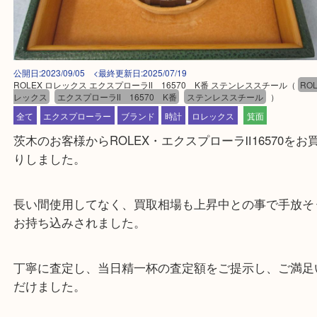
公開日:2023/09/05 <最終更新日:2025/07/19
ROLEX ロレックス エクスプローラⅡ 16570 K番 ステンレススチール
レックス
エクスプローラⅡ 16570 K番
ステンレススチール
）
全て
エクスプローラー
ブランド
時計
ロレックス
箕面
茨木のお客様からROLEX・エクスプローラⅡ16570
りしました。
長い間使用してなく、買取相場も上昇中との事で手
お持ち込みされました。