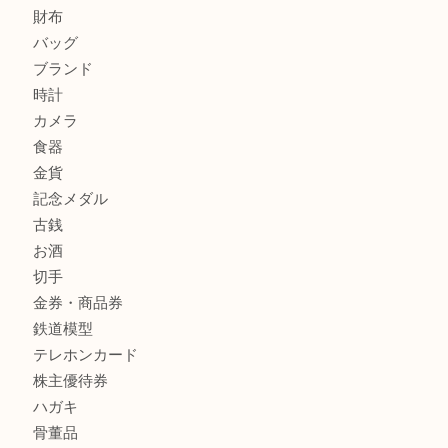
箕面で天皇陛下御在位60年記念金貨を売るなら大吉箕面店
箕面でOLYMPUS カメラ PEN mini E-PM2を売るなら大
箕面で未使用の切手やテレホンカードを売るなら大吉箕面
商品カテゴリ
レターパック
全て
貴金属