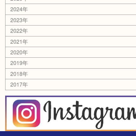
楽器
香水
化粧品
美容
銀貨
レアメタル
ホビー
乗馬用品
囲碁・将棋
その他
お知らせ
エリアカテゴリ
箕面
豊中市
茨木市