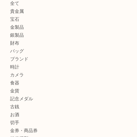
箕面で銀・錫製酒器や古道具 を売るなら大吉箕面店へ
箕面で天皇陛下御在位60年記念金貨を売るなら大吉箕面店
箕面でOLYMPUS カメラ PEN mini E-PM2を売るなら大
箕面で未使用の切手やテレホンカードを売るなら大吉箕面