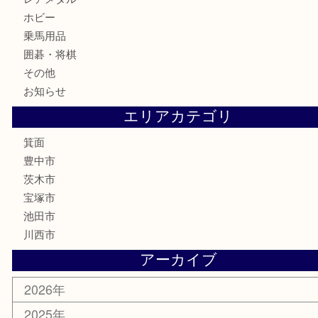
古銭
お酒
切手
金券・商品券
鉄道模型
テレホンカード
株主優待券
ハガキ
骨董品
古美術品
家電
喫煙具
電動工具
お線香
文房具
釣り道具