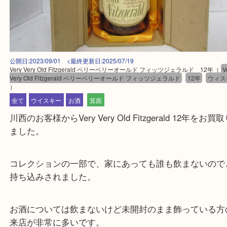
公開日:2023/09/01 <最終更新日:2025/07/19
Very Very Old Fitzgerald ベリーベリーオールド フィッツジェラルド 12
Very Old Fitzgerald ベリーベリーオールド フィッツジェラルド
12年
）
全て
ウイスキー
お酒
箕面
川西のお客様からVery Very Old Fitzgerald 12年
ました。
コレクションの一部で、家にあっても誰も飲まない