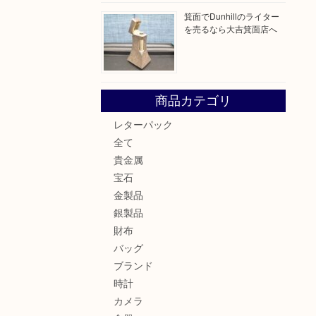
箕面でDunhillのライター
を売るなら大吉箕面店へ
商品カテゴリ
レターパック
全て
貴金属
宝石
金製品
銀製品
財布
バッグ
ブランド
時計
カメラ