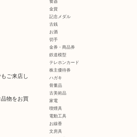
食器
金貨
記念メダル
古銭
お酒
切手
金券・商品券
鉄道模型
テレホンカード
株主優待券
でもご来店し
ハガキ
骨董品
古美術品
お品物をお買
家電
喫煙具
電動工具
お線香
文房具