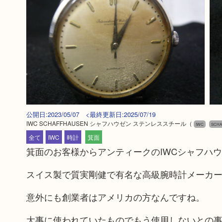
公開日:2023/05/07 <最終更新日:2025/07/19
IWC SCHAFFHAUSEN シャフハウゼン ステンレススチール
（
IWC
SCH
全て
IWC
時計
箕面
箕面のお客様からアンティークのIWCシャフハ
スイス製で質実剛健で有名な高級腕時計メーカ
意外にも創業者はアメリカの方なんですね。
大事に使われていたものでもう使用しないとの