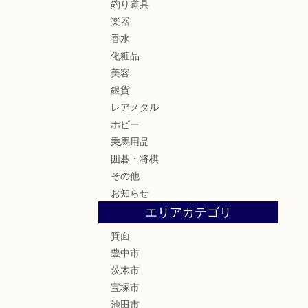
釣り道具
楽器
香水
化粧品
美容
銀貨
レアメタル
ホビー
乗馬用品
囲碁・将棋
その他
お知らせ
エリアカテゴリ
箕面
豊中市
茨木市
宝塚市
池田市