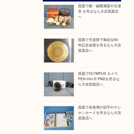
箕面で銀・錫製酒器や古道
具 を売るなら大吉箕面店
へ
箕面で天皇陛下御在位60
年記念金貨を売るなら大吉
箕面店へ
箕面でOLYMPUS カメラ
PEN mini E-PM2を売るな
ら大吉箕面店へ
箕面で未使用の切手やテレ
ホンカードを売るなら大吉
箕面店へ