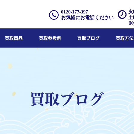
0120-177-397
火
お気軽にお電話ください
土
※
買取商品
買取参考例
買取ブログ
買取方法