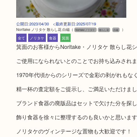
公開日:2023/04/30 <最終更新日:2025/07/19
Noritake ノリタケ 散らし花 白磁
（
）
Noritake ノリタケ
散らし花
白磁
全て
ノリタケ
食器
箕面
箕面のお客様からNoritake・ノリタケ 散ら
ご使用になられないとのことでお持ち込みされ
1970年代頃からのシリーズで金彩の剥がれもな
精一杯の査定額をご提示し、ご満足いただけま
ブランド食器の廃版品はセットで欠けた分を探
飾り食器を徐々に整理するのも良いかと思いま
ノリタケのヴィンテージな置物も大歓迎です！