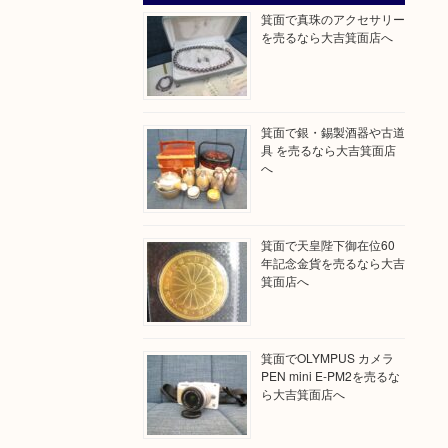
箕面で真珠のアクセサリー
を売るなら大吉箕面店へ
箕面で銀・錫製酒器や古道
具 を売るなら大吉箕面店
へ
箕面で天皇陛下御在位60
年記念金貨を売るなら大吉
箕面店へ
箕面でOLYMPUS カメラ
PEN mini E-PM2を売るな
ら大吉箕面店へ