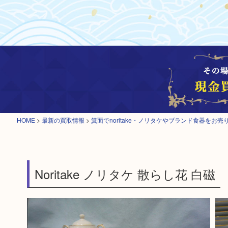
HOME
>
最新の買取情報
>
箕面でnoritake・ノリタケやブランド食器をお
Noritake ノリタケ 散らし花 白磁