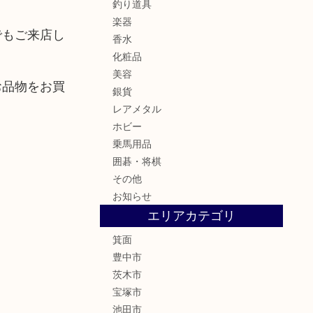
釣り道具
楽器
でもご来店し
香水
化粧品
美容
お品物をお買
銀貨
レアメタル
ホビー
乗馬用品
囲碁・将棋
その他
お知らせ
エリアカテゴリ
箕面
豊中市
茨木市
宝塚市
池田市