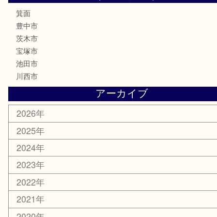
鉄道模型
テレホンカード
株主優待券
ハガキ
骨董品
古美術品
家電
喫煙具
電動工具
お線香
文房具
釣り道具
楽器
香水
化粧品
美容