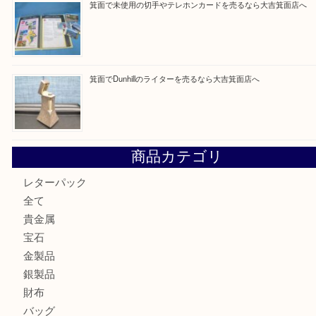
Facebook
Twitter
Line
買取ブログ検索
最近の投稿
箕面で銀・錫製酒器や古道具 を売るなら大吉箕面店へ
箕面で天皇陛下御在位60年記念金貨を売るなら大吉箕面店