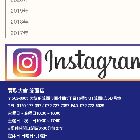
銀貨
レアメタル
ホビー
乗馬用品
囲碁・将棋
その他
お知らせ
エリアカテゴリ
箕面
豊中市
茨木市
宝塚市
池田市
川西市
アーカイブ