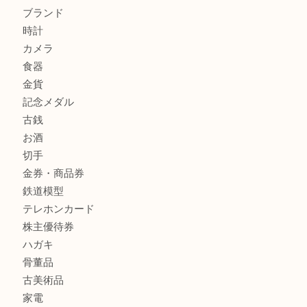
箕面でOLYMPUS カメラ PEN mini E-PM2を売るなら大
箕面で未使用の切手やテレホンカードを売るなら大吉箕面
箕面でDunhillのライターを売るなら大吉箕面店へ
商品カテゴリ
レターパック
全て