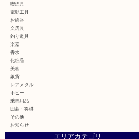
貴金属
宝石
金製品
銀製品
財布
バッグ
ブランド
時計
カメラ
食器
金貨
記念メダル
古銭
お酒
切手
金券・商品券