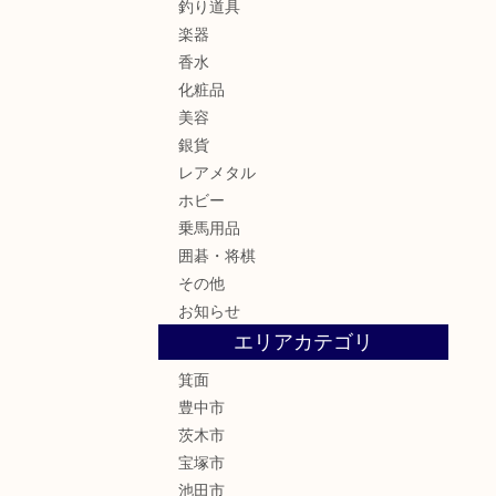
釣り道具
楽器
香水
化粧品
美容
銀貨
レアメタル
ホビー
乗馬用品
囲碁・将棋
その他
お知らせ
エリアカテゴリ
箕面
豊中市
茨木市
宝塚市
池田市