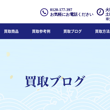
0120-177-397
火
お気軽にお電話ください
土
※
買取商品
買取参考例
買取ブログ
買取方法