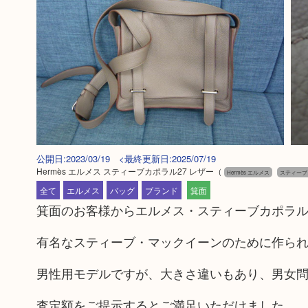
公開日:2023/03/19 <最終更新日:2025/07/19
Hermès エルメス スティーブカポラル27 レザー
（
Hermès エルメス
スティーブ
全て
エルメス
バッグ
ブランド
箕面
箕面のお客様からエルメス・スティーブカポラル
有名なスティーブ・マックイーンのために作ら
男性用モデルですが、大きさ違いもあり、男女
査定額をご提示するとご満足いただけました。