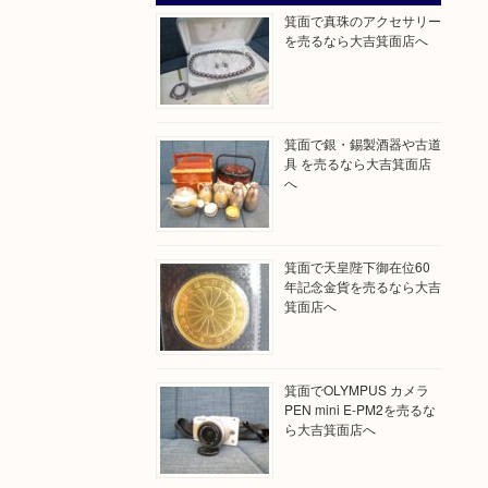
箕面で真珠のアクセサリー
を売るなら大吉箕面店へ
箕面で銀・錫製酒器や古道
具 を売るなら大吉箕面店
へ
箕面で天皇陛下御在位60
年記念金貨を売るなら大吉
箕面店へ
箕面でOLYMPUS カメラ
PEN mini E-PM2を売るな
ら大吉箕面店へ