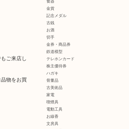
食器
金貨
記念メダル
古銭
お酒
切手
金券・商品券
鉄道模型
でもご来店し
テレホンカード
株主優待券
ハガキ
お品物をお買
骨董品
古美術品
家電
喫煙具
電動工具
お線香
文房具