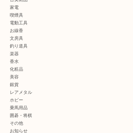
貴金属
宝石
金製品
銀製品
財布
バッグ
ブランド
時計
カメラ
食器
金貨
記念メダル
古銭
お酒
切手
金券・商品券