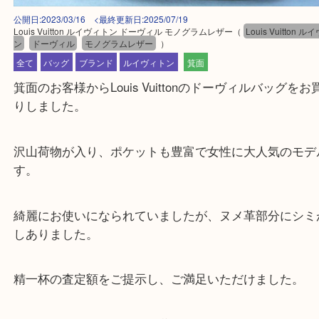
公開日:2023/03/16 <最終更新日:2025/07/19
Louis Vuitton ルイヴィトン ドーヴィル モノグラムレザー
（
Louis Vuit
ン
ドーヴィル
モノグラムレザー
）
全て
バッグ
ブランド
ルイヴィトン
箕面
箕面のお客様からLouis Vuittonのドーヴィルバッ
りしました。
沢山荷物が入り、ポケットも豊富で女性に大人気の
す。