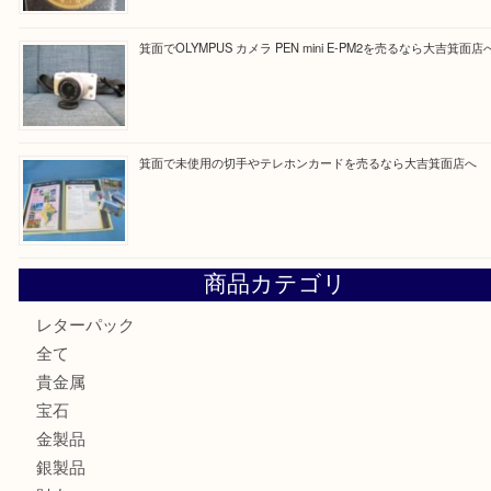
Facebook
Twitter
Line
買取ブログ検索
最近の投稿
箕面で真珠のアクセサリーを売るなら大吉箕面店へ
箕面で銀・錫製酒器や古道具 を売るなら大吉箕面店へ