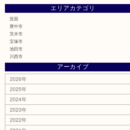
鉄道模型
テレホンカード
株主優待券
ハガキ
骨董品
古美術品
家電
喫煙具
電動工具
お線香
文房具
釣り道具
楽器
香水
化粧品
美容