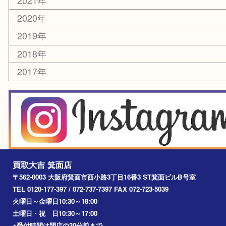
銀貨
レアメタル
ホビー
乗馬用品
囲碁・将棋
その他
お知らせ
エリアカテゴリ
箕面
豊中市
茨木市
宝塚市
池田市
川西市
アーカイブ