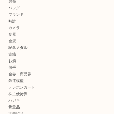
箕面で天皇陛下御在位60年記念金貨を売るなら大吉箕面店
箕面でOLYMPUS カメラ PEN mini E-PM2を売るなら大
箕面で未使用の切手やテレホンカードを売るなら大吉箕面
商品カテゴリ
レターパック
全て