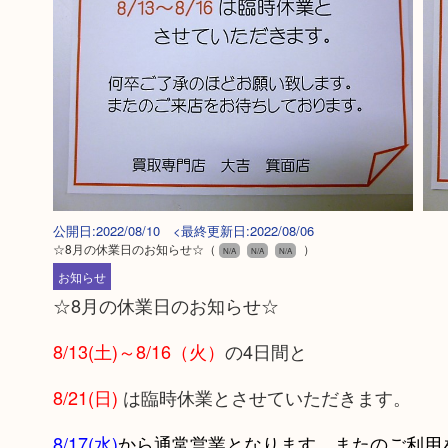
公開日:2022/08/10 <最終更新日:2022/08/06
☆8月の休業日のお知らせ☆
（
）
N/A
N/A
N/A
お知らせ
☆8月の休業日のお知らせ☆
8/13(土)～8/16（火）
の4日間と
8/21(日)
は臨時休業とさせていただきます。
8/17(水)
から通常営業となります、またのご利用