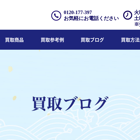
0120-177-397
火
お気軽にお電話ください
土
※
買取商品
買取参考例
買取ブログ
買取方法