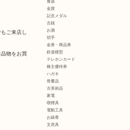
食器
金貨
記念メダル
古銭
お酒
でもご来店し
切手
金券・商品券
鉄道模型
お品物をお買
テレホンカード
株主優待券
ハガキ
骨董品
古美術品
家電
喫煙具
電動工具
お線香
文房具