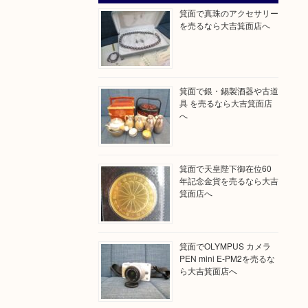
箕面で真珠のアクセサリー
を売るなら大吉箕面店へ
箕面で銀・錫製酒器や古道
具 を売るなら大吉箕面店
へ
箕面で天皇陛下御在位60
年記念金貨を売るなら大吉
箕面店へ
箕面でOLYMPUS カメラ
PEN mini E-PM2を売るな
ら大吉箕面店へ