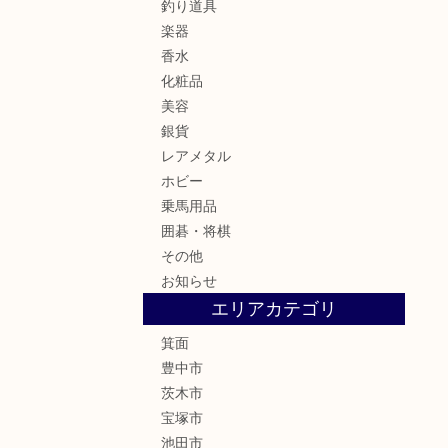
釣り道具
楽器
香水
化粧品
美容
銀貨
レアメタル
ホビー
乗馬用品
囲碁・将棋
その他
お知らせ
エリアカテゴリ
箕面
豊中市
茨木市
宝塚市
池田市