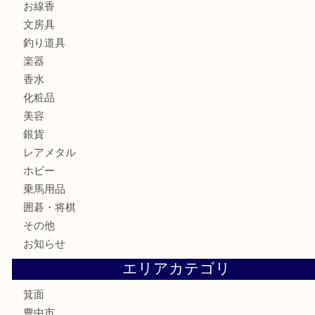
財布
バッグ
ブランド
時計
カメラ
食器
金貨
記念メダル
古銭
お酒
切手
金券・商品券
鉄道模型
テレホンカード
株主優待券
ハガキ