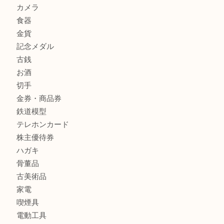
箕面でOLYMPUS カメラ PEN mini E-PM2を売るなら大
箕面で未使用の切手やテレホンカードを売るなら大吉箕面
商品カテゴリ
レターパック
全て
貴金属
宝石
金製品
銀製品