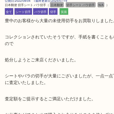
公開日:2022/08/04 <最終更新日:2025/07/19
日本郵便 切手シート バラ切手
（
日本郵便
切手シート バラ切手
N/A
全て
シート切手
バラ切手
切手
箕面
豊中のお客様から大量の未使用切手をお買取りしま
コレクションされていたそうですが、手紙を書くこ
ので
処分しようとご来店くださいました。