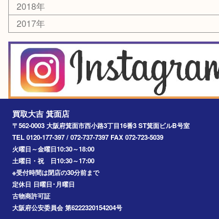
囲碁・将棋
その他
お知らせ
エリアカテゴリ
箕面
豊中市
茨木市
宝塚市
池田市
川西市
アーカイブ
2026年
2025年