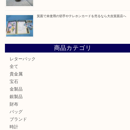
買取ブログ検索
最近の投稿
箕面で真珠のアクセサリーを売るなら大吉箕面店へ
箕面で銀・錫製酒器や古道具 を売るなら大吉箕面店へ
箕面で天皇陛下御在位60年記念金貨を売るなら大吉箕面店