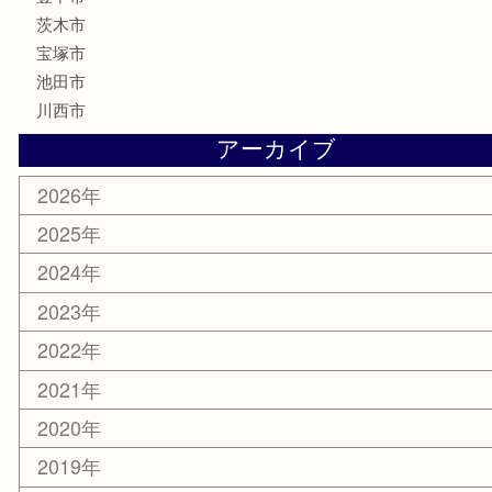
骨董品
古美術品
家電
喫煙具
電動工具
お線香
文房具
釣り道具
楽器
香水
化粧品
美容
銀貨
レアメタル
ホビー
乗馬用品