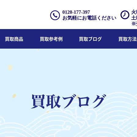
0120-177-397
火
お気軽にお電話ください
土
※
買取商品
買取参考例
買取ブログ
買取方法