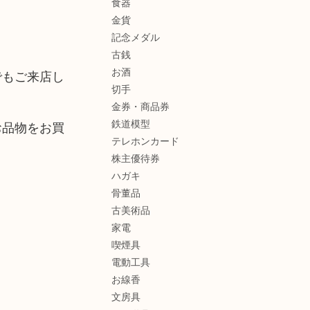
食器
金貨
記念メダル
古銭
お酒
でもご来店し
切手
金券・商品券
鉄道模型
お品物をお買
テレホンカード
株主優待券
ハガキ
骨董品
古美術品
家電
喫煙具
電動工具
お線香
文房具