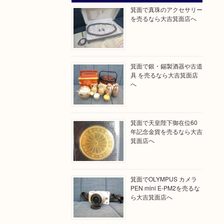
箕面で真珠のアクセサリー
を売るなら大吉箕面店へ
箕面で銀・錫製酒器や古道
具 を売るなら大吉箕面店
へ
箕面で天皇陛下御在位60
年記念金貨を売るなら大吉
箕面店へ
箕面でOLYMPUS カメラ
PEN mini E-PM2を売るな
ら大吉箕面店へ