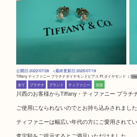
公開日:2022/07/28 <最終更新日:2025/07/19
Tiffany ティファニー プラチナダイヤモンドピアス Pt ダイヤモンド
（
Tif
全て
プラチナ
ブランド
ティファニー
箕面
川西のお客様からTiffany・ティファニー プ
ご使用になられないのでとお持ち込みされまし
ティファニーは幅広い年代の方にご愛用されて
査定額をご提示するとご満足いただけました。