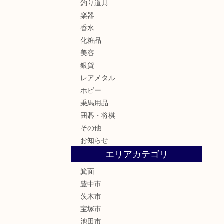
釣り道具
楽器
香水
化粧品
美容
銀貨
レアメタル
ホビー
乗馬用品
囲碁・将棋
その他
お知らせ
エリアカテゴリ
箕面
豊中市
茨木市
宝塚市
池田市