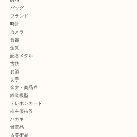
箕面で天皇陛下御在位60年記念金貨を売るなら大吉箕面店
箕面でOLYMPUS カメラ PEN mini E-PM2を売るなら大
箕面で未使用の切手やテレホンカードを売るなら大吉箕面
商品カテゴリ
レターパック
全て