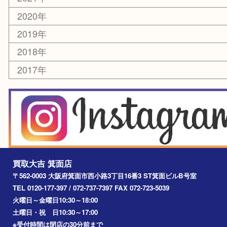
銀貨
レアメタル
ホビー
乗馬用品
囲碁・将棋
その他
お知らせ
エリアカテゴリ
箕面
豊中市
茨木市
宝塚市
池田市
川西市
アーカイブ