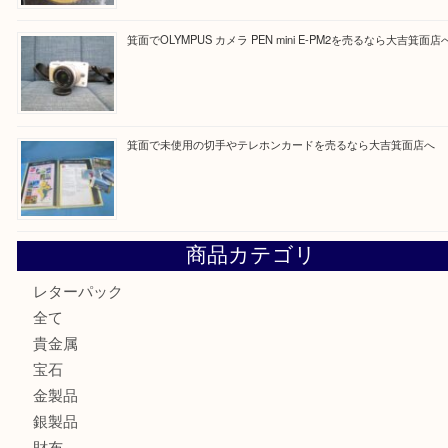
Facebook
Twitter
Line
買取ブログ検索
最近の投稿
箕面で真珠のアクセサリーを売るなら大吉箕面店へ
箕面で銀・錫製酒器や古道具 を売るなら大吉箕面店へ