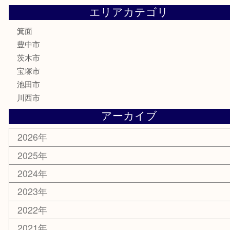
鉄道模型
テレホンカード
株主優待券
ハガキ
骨董品
古美術品
家電
喫煙具
電動工具
お線香
文房具
釣り道具
楽器
香水
化粧品
美容