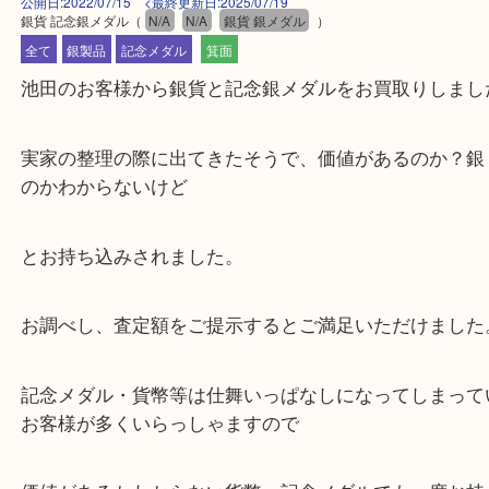
公開日:2022/07/15 <最終更新日:2025/07/19
銀貨 記念銀メダル
（
N/A
N/A
銀貨 銀メダル
）
全て
銀製品
記念メダル
箕面
池田のお客様から銀貨と記念銀メダルをお買取りし
実家の整理の際に出てきたそうで、価値があるのか
のかわからないけど
とお持ち込みされました。