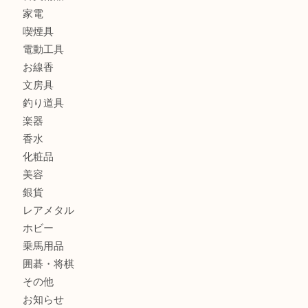
貴金属
宝石
金製品
銀製品
財布
バッグ
ブランド
時計
カメラ
食器
金貨
記念メダル
古銭
お酒
切手
金券・商品券