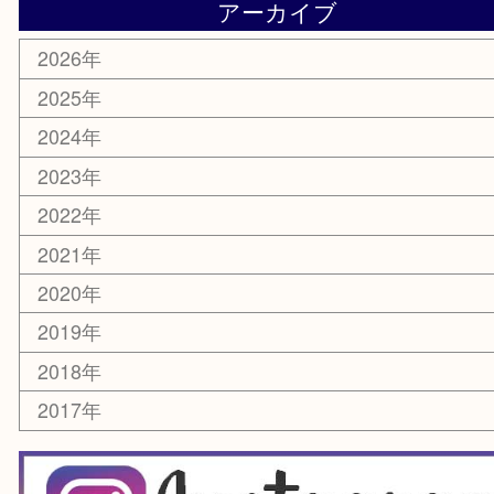
電動工具
お線香
文房具
釣り道具
楽器
香水
化粧品
美容
銀貨
レアメタル
ホビー
乗馬用品
囲碁・将棋
その他
お知らせ
エリアカテゴリ