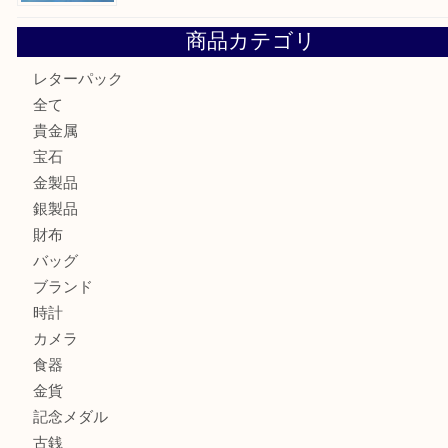
箕面で真珠のアクセサリーを売るなら大吉箕面店へ
箕面で銀・錫製酒器や古道具 を売るなら大吉箕面店へ
箕面で天皇陛下御在位60年記念金貨を売るなら大吉箕面店
箕面でOLYMPUS カメラ PEN mini E-PM2を売るなら大