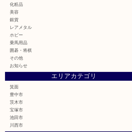
カメラ
食器
金貨
記念メダル
古銭
お酒
切手
金券・商品券
鉄道模型
テレホンカード
株主優待券
ハガキ
骨董品
古美術品
家電
喫煙具