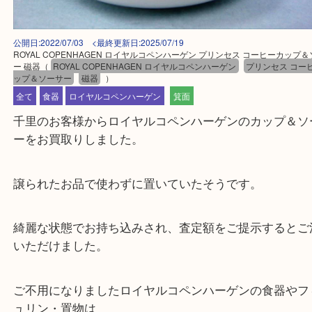
公開日:2022/07/03 <最終更新日:2025/07/19
ROYAL COPENHAGEN ロイヤルコペンハーゲン プリンセス コーヒー
ー 磁器
（
ROYAL COPENHAGEN ロイヤルコペンハーゲン
プリンセス
ップ＆ソーサー
磁器
）
全て
食器
ロイヤルコペンハーゲン
箕面
千里のお客様からロイヤルコペンハーゲンのカップ
ーをお買取りしました。
譲られたお品で使わずに置いていたそうです。