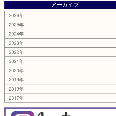
喫煙具
電動工具
お線香
文房具
釣り道具
楽器
香水
化粧品
美容
銀貨
レアメタル
ホビー
乗馬用品
囲碁・将棋
その他
お知らせ