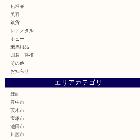
時計
カメラ
食器
金貨
記念メダル
古銭
お酒
切手
金券・商品券
鉄道模型
テレホンカード
株主優待券
ハガキ
骨董品
古美術品
家電