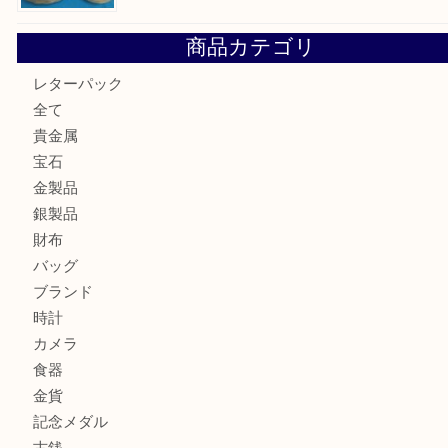
最近の投稿
箕面で天皇陛下御在位60年記念金貨を売るなら大吉箕面店
箕面でOLYMPUS カメラ PEN mini E-PM2を売るなら大
箕面で未使用の切手やテレホンカードを売るなら大吉箕面
箕面でDunhillのライターを売るなら大吉箕面店へ