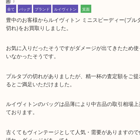
公開日:2022/05/29 <最終更新日:2025/07/19
Louis Vuitton ルイヴィトン ミニスピーディー モノグラム モノグラムキ
Louis Vuitton ルイヴィトン
ミニスピーディー モノグラム
モノグラ
ス
）
全て
バッグ
ブランド
ルイヴィトン
箕面
豊中のお客様からルイヴィトン ミニスピーディー(
切れ)をお買取りしました。
お気に入りだったそうですがダメージが出てきたた
いなかったそうです。
プルタブの切れがありましたが、精一杯の査定額を