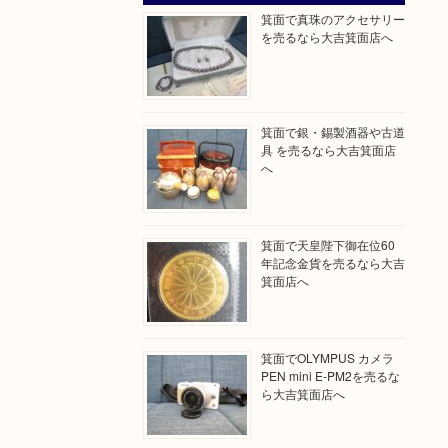
箕面で真珠のアクセサリー
を売るなら大吉箕面店へ
箕面で銀・錫製酒器や古道
具 を売るなら大吉箕面店
へ
箕面で天皇陛下御在位60
年記念金貨を売るなら大吉
箕面店へ
箕面でOLYMPUS カメラ
PEN mini E-PM2を売るな
ら大吉箕面店へ