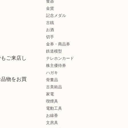
食器
金貨
記念メダル
古銭
お酒
切手
金券・商品券
鉄道模型
でもご来店し
テレホンカード
株主優待券
ハガキ
お品物をお買
骨董品
古美術品
家電
喫煙具
電動工具
お線香
文房具