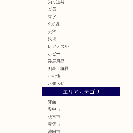
釣り道具
楽器
香水
化粧品
美容
銀貨
レアメタル
ホビー
乗馬用品
囲碁・将棋
その他
お知らせ
エリアカテゴリ
箕面
豊中市
茨木市
宝塚市
池田市