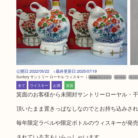
公開日:2022/05/22 <最終更新日:2025/07/19
Suntory サントリー ローヤル ウィスキー
（
Suntory サントリー
ローヤル
ウィス
全て
ウイスキー
お酒
箕面
箕面のお客様から未開封サントリーローヤル・
頂いたまま置きっぱなしなのでとお持ち込みさ
毎年限定ラベルや限定ボトルのウィスキーが発
されている方もいらっしゃいます。