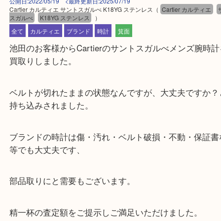
公開日:2022/05/19 <最終更新日:2025/07/19
Cartier カルティエ サントスガルべ K18YG ステンレス
（
Cartier カルテ
スガルべ
K18YG ステンレス
）
全て
カルティエ
ブランド
時計
箕面
池田のお客様からCartierのサントスガルべメンズ
買取りしました。
ベルトが切れたままの状態なんですが、大丈夫です
持ち込みされました。
ブランドの時計は傷・汚れ・ベルト破損・不動・保