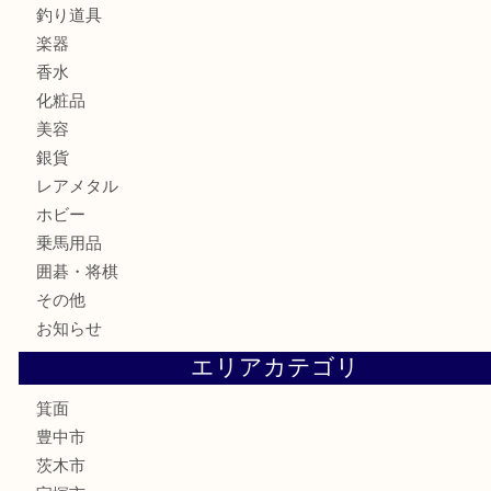
バッグ
ブランド
時計
カメラ
食器
金貨
記念メダル
古銭
お酒
切手
金券・商品券
鉄道模型
テレホンカード
株主優待券
ハガキ
骨董品