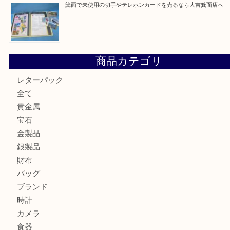
最近の投稿
箕面で真珠のアクセサリーを売るなら大吉箕面店へ
箕面で銀・錫製酒器や古道具 を売るなら大吉箕面店へ
箕面で天皇陛下御在位60年記念金貨を売るなら大吉箕面店
箕面でOLYMPUS カメラ PEN mini E-PM2を売るなら大