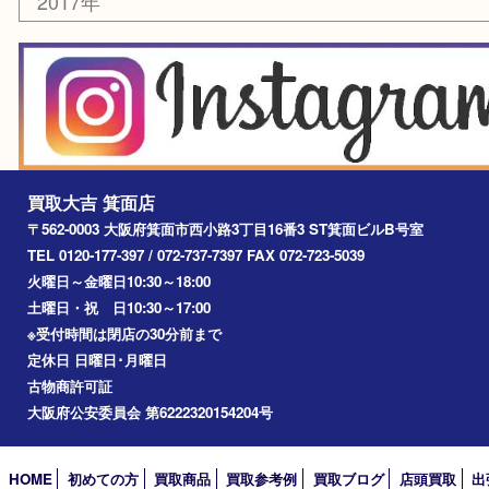
その他
お知らせ
エリアカテゴリ
箕面
豊中市
茨木市
宝塚市
池田市
川西市
アーカイブ
2026年
2025年
2024年
2023年