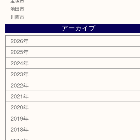
古美術品
家電
喫煙具
電動工具
お線香
文房具
釣り道具
楽器
香水
化粧品
美容
銀貨
レアメタル
ホビー
乗馬用品
囲碁・将棋