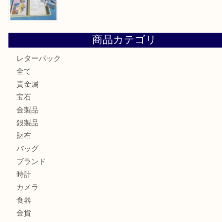
最近の投稿
箕面で真珠のアクセサリーを売るなら大吉箕面店へ
箕面で銀・錫製酒器や古道具 を売るなら大吉箕面店へ
箕面で天皇陛下御在位60年記念金貨を売るなら大吉箕面店
箕面でOLYMPUS カメラ PEN mini E-PM2を売るなら大