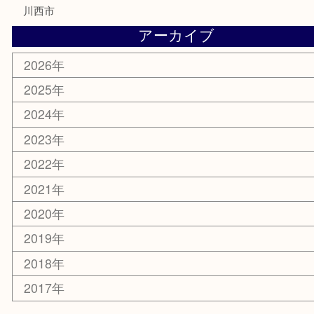
家電
喫煙具
電動工具
お線香
文房具
釣り道具
楽器
香水
化粧品
美容
銀貨
レアメタル
ホビー
乗馬用品
囲碁・将棋
その他