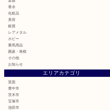
ブランド
時計
カメラ
食器
金貨
記念メダル
古銭
お酒
切手
金券・商品券
鉄道模型
テレホンカード
株主優待券
ハガキ
骨董品
古美術品