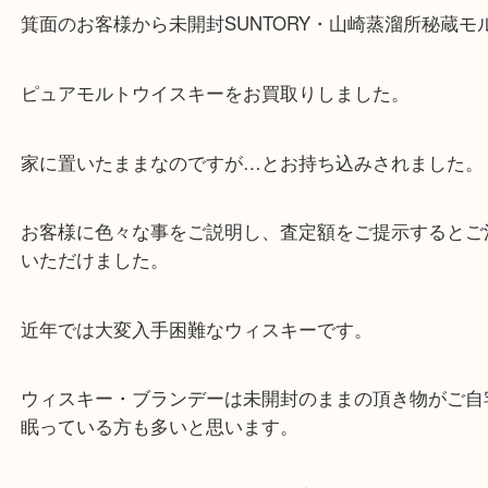
公開日:2022/05/05 <最終更新日:2025/07/19
Suntory サントリー 山崎蒸溜所秘蔵モルト ウィスキー
（
Suntory サン
溜所秘蔵モルト
ウィスキー
）
全て
ウイスキー
お酒
箕面
箕面のお客様から未開封SUNTORY・山崎蒸溜所秘
ピュアモルトウイスキーをお買取りしました。
家に置いたままなのですが…とお持ち込みされまし
お客様に色々な事をご説明し、査定額をご提示する
いただけました。