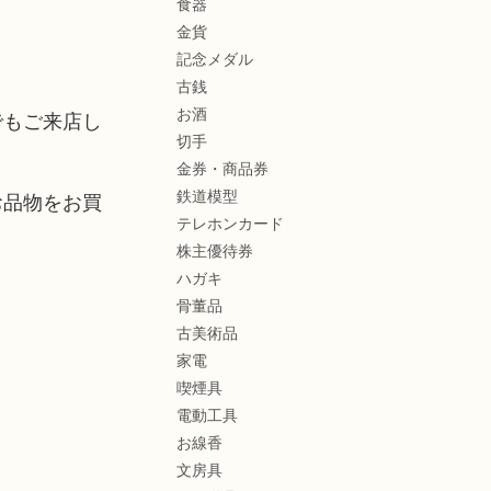
食器
金貨
記念メダル
古銭
お酒
でもご来店し
切手
金券・商品券
鉄道模型
お品物をお買
テレホンカード
株主優待券
ハガキ
骨董品
古美術品
家電
喫煙具
電動工具
お線香
文房具