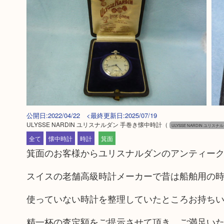
公開日:2022/04/22 <最終更新日:2025/07/19
ULYSSE NARDIN ユリスナルダン 手巻き懐中時計
（
ULYSSE NARDIN ユリスナ
全て
懐中時計
時計
箕面
箕面のお客様からユリスナルダンのアンティー
スイスの老舗高級時計メーカーで昔は船舶用の
使っていない時計を整理していたところお持ち
精一杯の査定額をご提示させて頂き、ご満足い