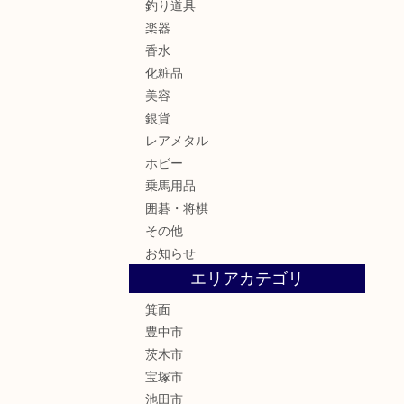
釣り道具
楽器
香水
化粧品
美容
銀貨
レアメタル
ホビー
乗馬用品
囲碁・将棋
その他
お知らせ
エリアカテゴリ
箕面
豊中市
茨木市
宝塚市
池田市