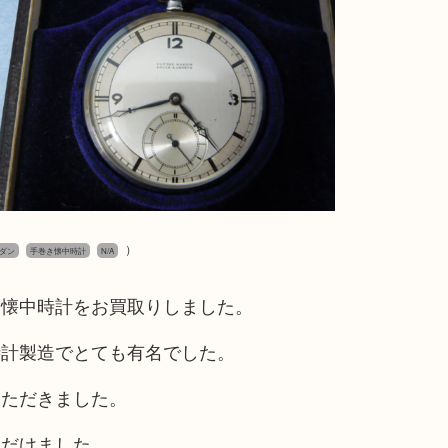
）
ルダン
手巻き懐中時計
N/A
ク懐中時計をお買取りしました。
時計製造でとても有名でした。
いただきました。
ただけました。