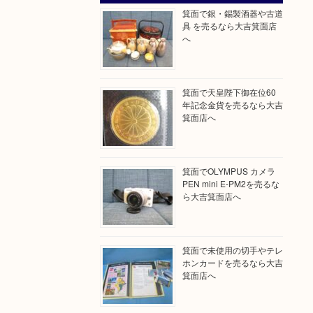
箕面で銀・錫製酒器や古道
具 を売るなら大吉箕面店
へ
箕面で天皇陛下御在位60
年記念金貨を売るなら大吉
箕面店へ
箕面でOLYMPUS カメラ
PEN mini E-PM2を売るな
ら大吉箕面店へ
箕面で未使用の切手やテレ
ホンカードを売るなら大吉
箕面店へ