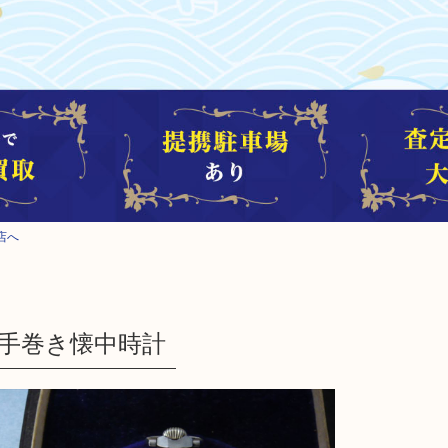
店へ
ン 手巻き懐中時計