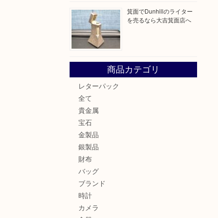
箕面でDunhillのライター
を売るなら大吉箕面店へ
商品カテゴリ
レターパック
全て
貴金属
宝石
金製品
銀製品
財布
バッグ
ブランド
時計
カメラ