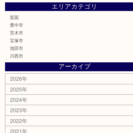
テレホンカード
株主優待券
ハガキ
骨董品
古美術品
家電
喫煙具
電動工具
お線香
文房具
釣り道具
楽器
香水
化粧品
美容
銀貨