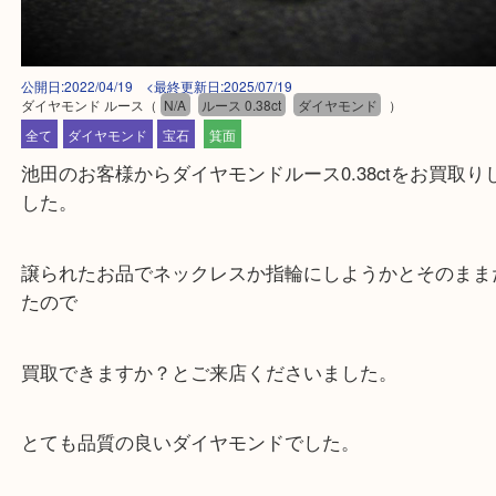
公開日:2022/04/19 <最終更新日:2025/07/19
ダイヤモンド ルース
（
N/A
ルース 0.38ct
ダイヤモンド
）
全て
ダイヤモンド
宝石
箕面
池田のお客様からダイヤモンドルース0.38ctをお買
した。
譲られたお品でネックレスか指輪にしようかとその
たので