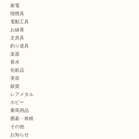
宝石
金製品
銀製品
財布
バッグ
ブランド
時計
カメラ
食器
金貨
記念メダル
古銭
お酒
切手
金券・商品券
鉄道模型