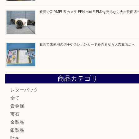
買取ブログ検索
最近の投稿
箕面で真珠のアクセサリーを売るなら大吉箕面店へ
箕面で銀・錫製酒器や古道具 を売るなら大吉箕面店へ
箕面で天皇陛下御在位60年記念金貨を売るなら大吉箕面店