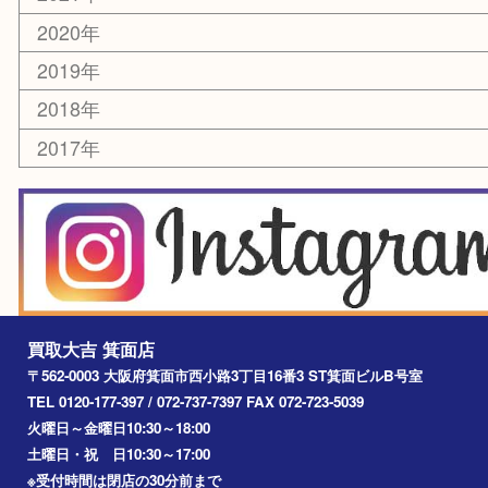
レアメタル
ホビー
乗馬用品
囲碁・将棋
その他
お知らせ
エリアカテゴリ
箕面
豊中市
茨木市
宝塚市
池田市
川西市
アーカイブ
2026年