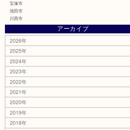
古美術品
家電
喫煙具
電動工具
お線香
文房具
釣り道具
楽器
香水
化粧品
美容
銀貨
レアメタル
ホビー
乗馬用品
囲碁・将棋