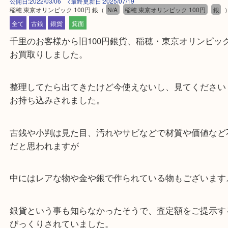
公開日:2022/03/06 <最終更新日:2025/07/19
稲穂 東京オリンピック 100円 銀
（
N/A
稲穂 東京オリンピック 100円
全て
古銭
銀貨
箕面
千里のお客様から旧100円銀貨、稲穂・東京オリン
お買取りしました。
整理してたら出てきたけど今使えないし、見てくだ
お持ち込みされました。
古銭や小判は見た目、汚れやサビなどで材質や価値
だと思われますが