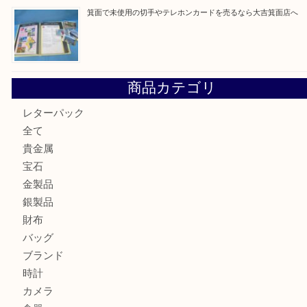
最近の投稿
箕面で真珠のアクセサリーを売るなら大吉箕面店へ
箕面で銀・錫製酒器や古道具 を売るなら大吉箕面店へ
箕面で天皇陛下御在位60年記念金貨を売るなら大吉箕面店
箕面でOLYMPUS カメラ PEN mini E-PM2を売るなら大