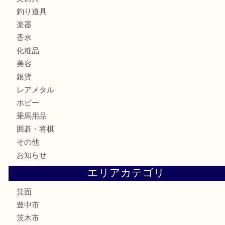
バッグ
ブランド
時計
カメラ
食器
金貨
記念メダル
古銭
お酒
切手
金券・商品券
鉄道模型
テレホンカード
株主優待券
ハガキ
骨董品