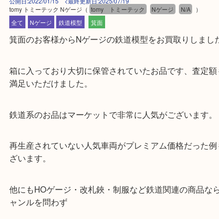
公開日:2022/01/15 <最終更新日:2025/07/19
tomy トミーテック Nゲージ
（
tomy トミーテック
Nゲージ
N/A
）
全て
Nゲージ
鉄道模型
箕面
箕面のお客様からNゲージの鉄道模型をお買取りし
箱に入っており大切に保管されていたお品です、査
満足いただけました。
鉄道系のお品はマーケットで非常に人気がございま