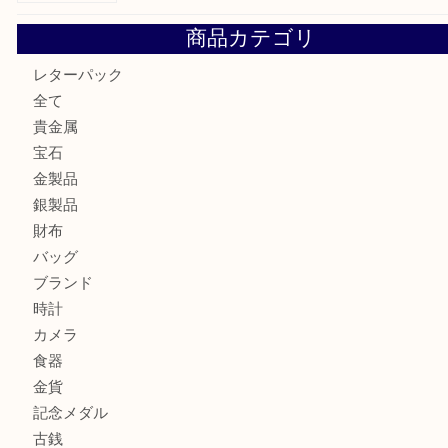
箕面で真珠のアクセサリーを売るなら大吉箕面店へ
箕面で銀・錫製酒器や古道具 を売るなら大吉箕面店へ
箕面で天皇陛下御在位60年記念金貨を売るなら大吉箕面店
箕面でOLYMPUS カメラ PEN mini E-PM2を売るなら大