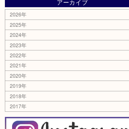
電動工具
お線香
文房具
釣り道具
楽器
香水
化粧品
美容
銀貨
レアメタル
ホビー
乗馬用品
囲碁・将棋
その他
お知らせ
エリアカテゴリ