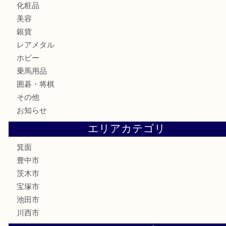
カメラ
食器
金貨
記念メダル
古銭
お酒
切手
金券・商品券
鉄道模型
テレホンカード
株主優待券
ハガキ
骨董品
古美術品
家電
喫煙具