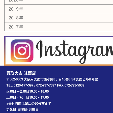
乗馬用品
囲碁・将棋
その他
お知らせ
エリアカテゴリ
箕面
豊中市
茨木市
宝塚市
池田市
川西市
アーカイブ
2026年