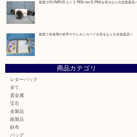
買取ブログ検索
最近の投稿
箕面で真珠のアクセサリーを売るなら大吉箕面店へ
箕面で銀・錫製酒器や古道具 を売るなら大吉箕面店へ
箕面で天皇陛下御在位60年記念金貨を売るなら大吉箕面店