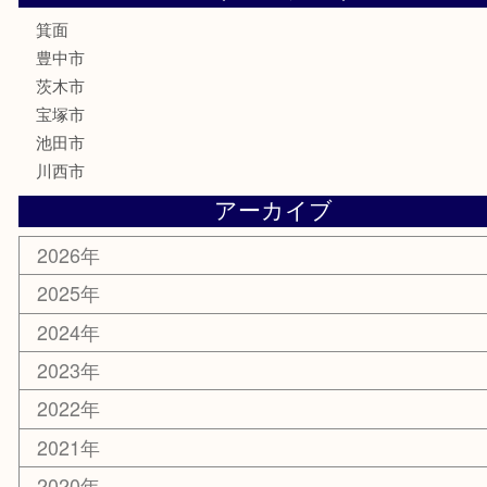
ハガキ
骨董品
古美術品
家電
喫煙具
電動工具
お線香
文房具
釣り道具
楽器
香水
化粧品
美容
銀貨
レアメタル
ホビー