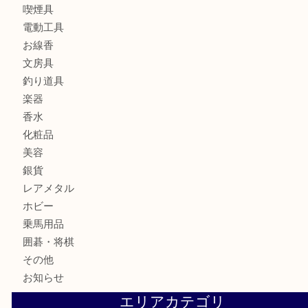
銀製品
財布
バッグ
ブランド
時計
カメラ
食器
金貨
記念メダル
古銭
お酒
切手
金券・商品券
鉄道模型
テレホンカード
株主優待券