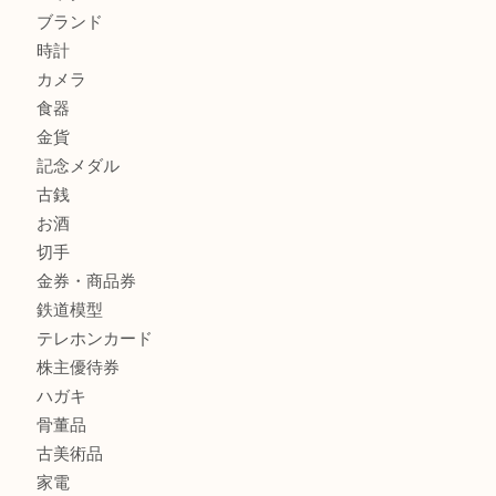
箕面でOLYMPUS カメラ PEN mini E-PM2を売るなら大
箕面で未使用の切手やテレホンカードを売るなら大吉箕面
商品カテゴリ
レターパック
全て
貴金属
宝石
金製品