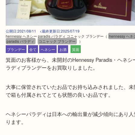
公開日:2021/08/11 <最終更新日:2025/07/19
hennessy ヘネシー paradis パラディ コニャック ブランデー
（
hennes
paradis パラディ
コニャック ブランデー
）
ブランデー
全て
ヘネシー
お酒
箕面
箕面のお客様から、未開封のHennessy Paradis・
ラディブランデーをお買取りしました。
大事に保管されていたお品でお持ち込みされました
で箱も付属されてとても状態の良いお品です。