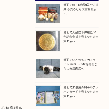
箕面で銀・錫製酒器や古道
具 を売るなら大吉箕面店
へ
箕面で天皇陛下御在位60
年記念金貨を売るなら大吉
箕面店へ
箕面でOLYMPUS カメラ
PEN mini E-PM2を売るな
ら大吉箕面店へ
箕面で未使用の切手やテレ
ホンカードを売るなら大吉
箕面店へ
れるお客様も