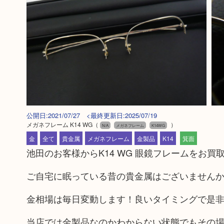
公開日:2021/07/27 <最終更新日:2025/07/19
メガネフレーム K14 WG
（
）
N/A
メガネフレーム
K14WG
金
全て
貴金属
メガネフレーム
金製品
K14
箕面
池田のお客様からK14 WG 眼鏡フレームをお
ご自宅に眠っている昔の貴金属はございません
金相場は毎日変動します！良いタイミングで是
当店では金製品なのかわからない状態でもその