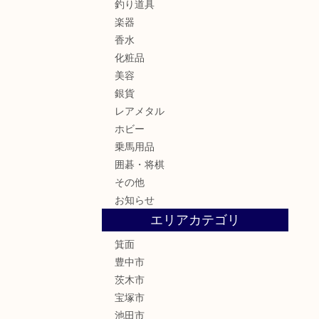
釣り道具
楽器
香水
化粧品
美容
銀貨
レアメタル
ホビー
乗馬用品
囲碁・将棋
その他
お知らせ
エリアカテゴリ
箕面
豊中市
茨木市
宝塚市
池田市