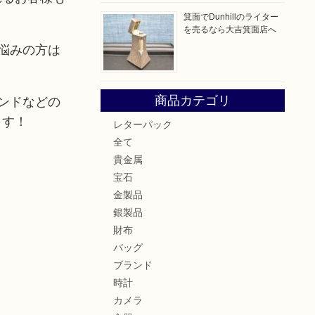
箕面でDunhillのライター
を売るなら大吉箕面店へ
悩みの方は
ンドなどの
商品カテゴリ
ます！
レターパック
全て
貴金属
宝石
金製品
銀製品
財布
バッグ
ブランド
時計
カメラ