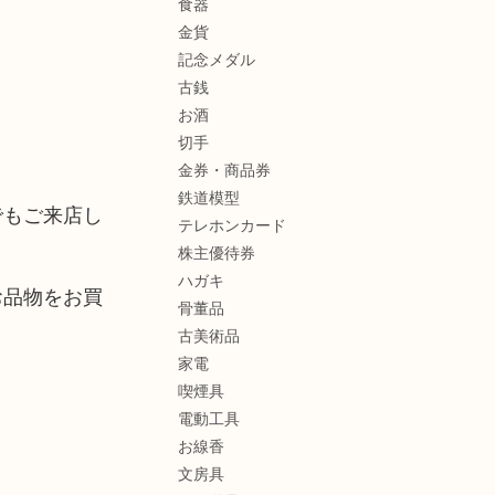
食器
金貨
記念メダル
古銭
お酒
切手
金券・商品券
鉄道模型
でもご来店し
テレホンカード
株主優待券
ハガキ
お品物をお買
骨董品
古美術品
家電
喫煙具
電動工具
お線香
文房具