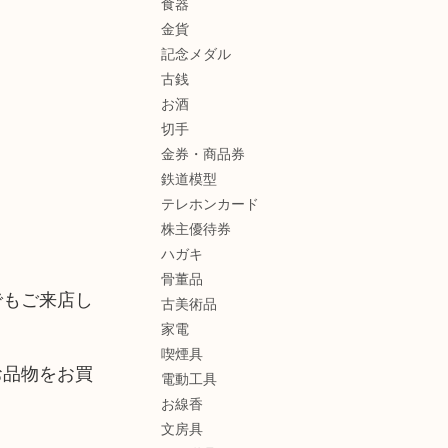
食器
金貨
記念メダル
古銭
お酒
切手
金券・商品券
鉄道模型
テレホンカード
株主優待券
ハガキ
骨董品
でもご来店し
古美術品
家電
喫煙具
お品物をお買
電動工具
お線香
文房具