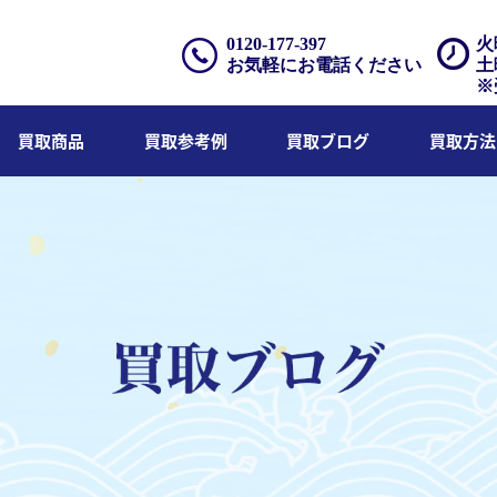
0120-177-397
火
お気軽にお電話ください
土
※
買取商品
買取参考例
買取ブログ
買取方法