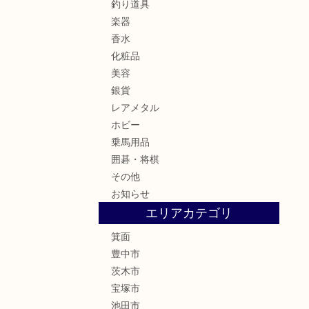
釣り道具
楽器
香水
化粧品
美容
銀貨
レアメタル
ホビー
乗馬用品
囲碁・将棋
その他
お知らせ
エリアカテゴリ
箕面
豊中市
茨木市
宝塚市
池田市