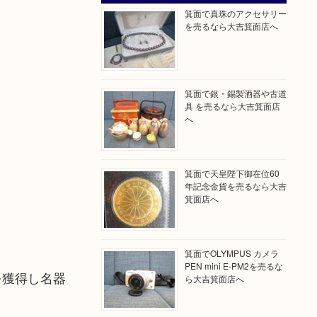
箕面で真珠のアクセサリー
を売るなら大吉箕面店へ
箕面で銀・錫製酒器や古道
具 を売るなら大吉箕面店
へ
箕面で天皇陛下御在位60
年記念金貨を売るなら大吉
箕面店へ
箕面でOLYMPUS カメラ
PEN mini E-PM2を売るな
を獲得し名器
ら大吉箕面店へ