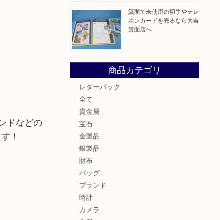
箕面で未使用の切手やテレ
ホンカードを売るなら大吉
箕面店へ
商品カテゴリ
レターパック
全て
貴金属
ンドなどの
宝石
ます！
金製品
銀製品
財布
バッグ
ブランド
時計
カメラ