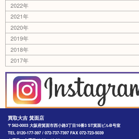
美容
銀貨
レアメタル
ホビー
乗馬用品
囲碁・将棋
その他
お知らせ
エリアカテゴリ
箕面
豊中市
茨木市
宝塚市
池田市
川西市