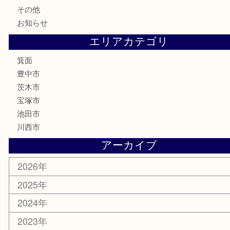
金券・商品券
鉄道模型
テレホンカード
株主優待券
ハガキ
骨董品
古美術品
家電
喫煙具
電動工具
お線香
文房具
釣り道具
楽器
香水
化粧品