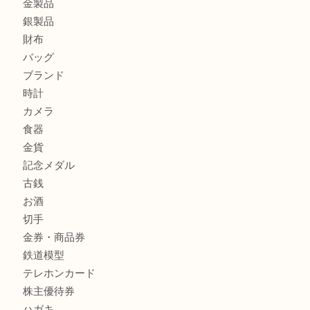
箕面で天皇陛下御在位60年記念金貨を売るなら大吉箕面店
箕面でOLYMPUS カメラ PEN mini E-PM2を売るなら大
箕面で未使用の切手やテレホンカードを売るなら大吉箕面
商品カテゴリ
レターパック