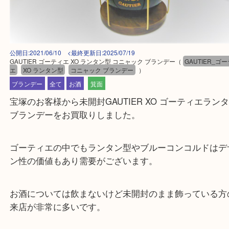
公開日:2021/06/10 <最終更新日:2025/07/19
GAUTIER ゴーティエ XO ランタン型 コニャック ブランデー
（
GAUTIE
エ
XO ランタン型
コニャック ブランデー
）
ブランデー
全て
お酒
箕面
宝塚のお客様から未開封GAUTIER XO ゴーティエ
ブランデーをお買取りしました。
ゴーティエの中でもランタン型やブルーコンコルド
ン性の価値もあり需要がございます。