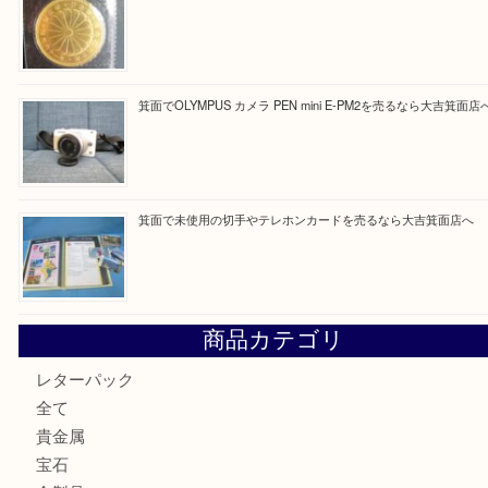
Facebook
Twitter
Line
買取ブログ検索
最近の投稿
箕面で真珠のアクセサリーを売るなら大吉箕面店へ
箕面で銀・錫製酒器や古道具 を売るなら大吉箕面店へ