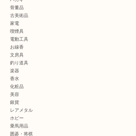
全て
貴金属
宝石
金製品
銀製品
財布
バッグ
ブランド
時計
カメラ
食器
金貨
記念メダル
古銭
お酒
切手