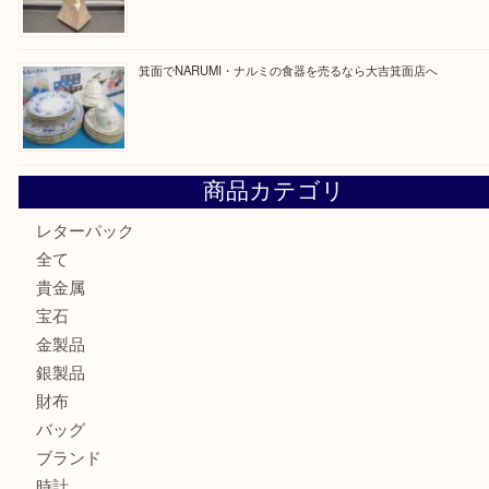
買取ブログ検索
最近の投稿
箕面で天皇陛下御在位60年記念金貨を売るなら大吉箕面店
箕面でOLYMPUS カメラ PEN mini E-PM2を売るなら大