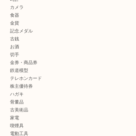
箕面で未使用の切手やテレホンカードを売るなら大吉箕面
箕面でDunhillのライターを売るなら大吉箕面店へ
箕面でNARUMI・ナルミの食器を売るなら大吉箕面店へ
商品カテゴリ
レターパック
全て
貴金属