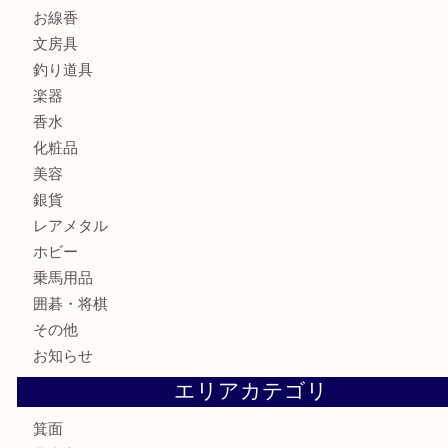
宝石
金製品
銀製品
財布
バッグ
ブランド
時計
カメラ
食器
金貨
記念メダル
古銭
お酒
切手
金券・商品券
鉄道模型