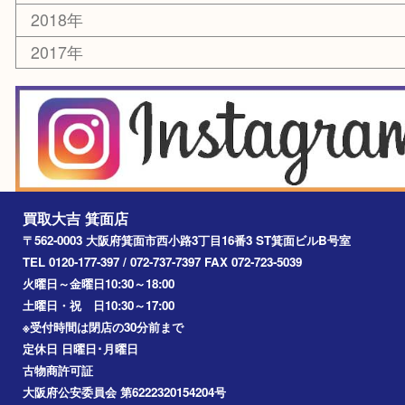
レアメタル
ホビー
乗馬用品
囲碁・将棋
その他
お知らせ
エリアカテゴリ
箕面
豊中市
茨木市
宝塚市
池田市
川西市
アーカイブ