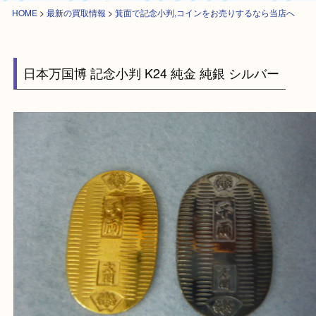
HOME
>
最新の買取情報
>
箕面で記念小判,コインをお売りするなら当店
日本万国博 記念小判 K24 純金 純銀 シルバー