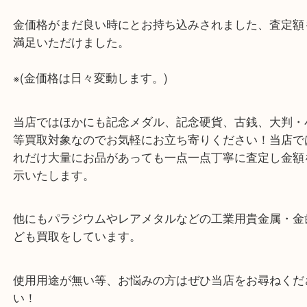
公開日:2021/05/25 <最終更新日:2025/07/19
日本万国博 記念小判 K24 純金 純銀 シルバー
（
日本万国博
記念小判
銀 シルバー
）
金
全て
K24
貴金属
金製品
銀製品
記念メダル
箕面
池田のお客様からEXPO70記念、純金・純銀開運小
取りしました。
金価格がまだ良い時にとお持ち込みされました、査
満足いただけました。
※(金価格は日々変動します。)
当店ではほかにも記念メダル、記念硬貨、古銭、大
等買取対象なのでお気軽にお立ち寄りください！当