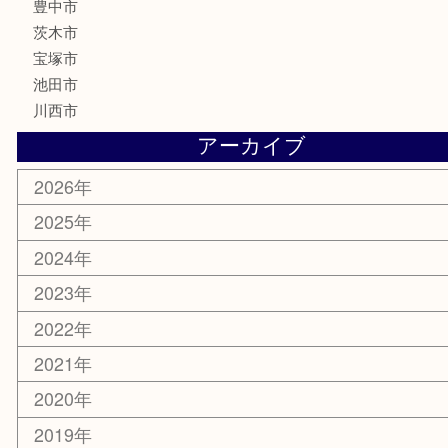
テレホンカード
株主優待券
ハガキ
骨董品
古美術品
家電
喫煙具
電動工具
お線香
文房具
釣り道具
楽器
香水
化粧品
美容
銀貨