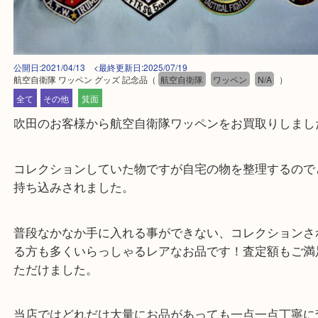
公開日:2021/04/13 <最終更新日:2025/07/19
航空自衛隊 ワッペン グッズ 記念品
（
航空自衛隊
ワッペン
N/A
）
全て
その他
箕面
吹田のお客様から航空自衛隊ワッペンをお買取りし
コレクションしていた物ですが自宅の物を整理する
持ち込みされました。