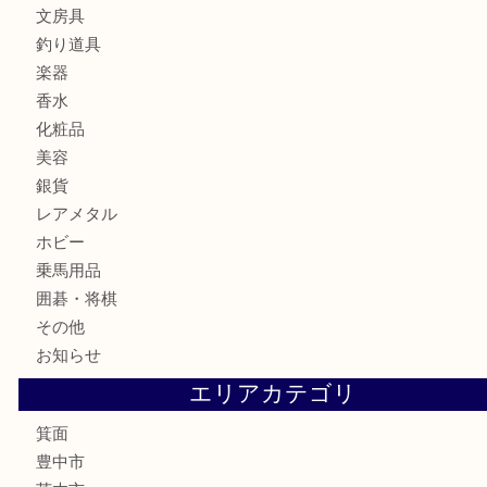
バッグ
ブランド
時計
カメラ
食器
金貨
記念メダル
古銭
お酒
切手
金券・商品券
鉄道模型
テレホンカード
株主優待券
ハガキ
骨董品
古美術品