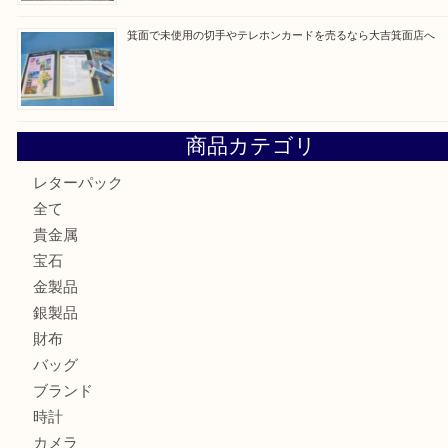
最近の投稿
箕面で真珠のアクセサリーを売るなら大吉箕面店へ
箕面で銀・錫製酒器や古道具 を売るなら大吉箕面店へ
箕面で天皇陛下御在位60年記念金貨を売るなら大吉箕面店
箕面でOLYMPUS カメラ PEN mini E-PM2を売るなら大