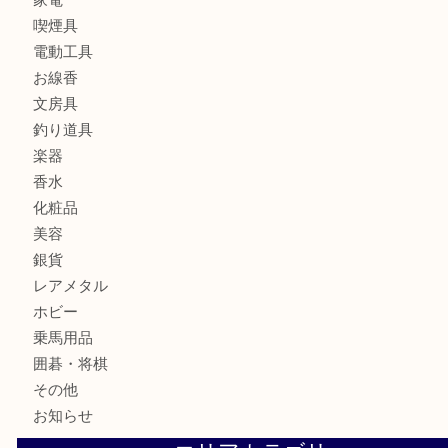
金製品
銀製品
財布
バッグ
ブランド
時計
カメラ
食器
金貨
記念メダル
古銭
お酒
切手
金券・商品券
鉄道模型
テレホンカード