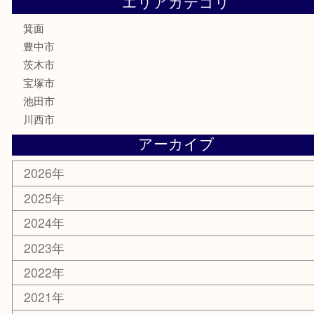
株主優待券
ハガキ
骨董品
古美術品
家電
喫煙具
電動工具
お線香
文房具
釣り道具
楽器
香水
化粧品
美容
銀貨
レアメタル