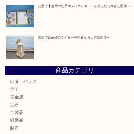
買取ブログ検索
最近の投稿
箕面で銀・錫製酒器や古道具 を売るなら大吉箕面店へ
箕面で天皇陛下御在位60年記念金貨を売るなら大吉箕面店
箕面でOLYMPUS カメラ PEN mini E-PM2を売るなら大