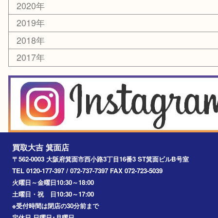
ホビー
乗馬用品
囲碁・将棋
その他
お知らせ
エリアカテゴリ
箕面
豊中市
茨木市
宝塚市
池田市
川西市
アーカイブ
2026年