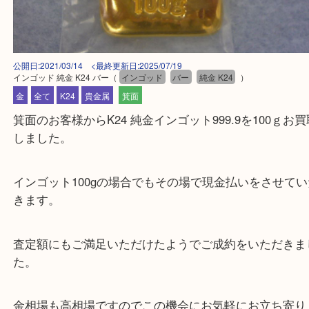
公開日:2021/03/14 <最終更新日:2025/07/19
インゴッド 純金 K24 バー
（
インゴッド
バー
純金 K24
）
金
全て
K24
貴金属
箕面
箕面のお客様からK24 純金インゴット999.9を100
しました。
インゴット100gの場合でもその場で現金払いをさせ
きます。