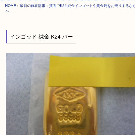
HOME
>
最新の買取情報
>
箕面でK24 純金インゴットや貴金属をお売り
へ
インゴッド 純金 K24 バー