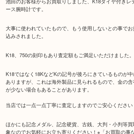
公開日:2021/02/04 <最終更新日:2025/07/19
K18 750 ダイヤモンド
（
N/A
N/A
K18 750 ダイヤモンド
）
金
全て
ダイヤモンド
貴金属
金製品
K18
時計
箕面
池田のお客様からお買取りしました、K18ダイヤ付
ース腕時計です。
大事に使われていたもので、もう使用しないとの事
込みされました。
K18、750の刻印もあり査定額もご満足いただけま
K18ではなく18KなどKの記号が後ろにきているも