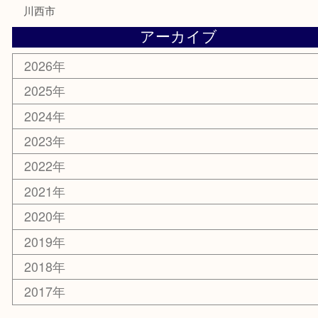
家電
喫煙具
電動工具
お線香
文房具
釣り道具
楽器
香水
化粧品
美容
銀貨
レアメタル
ホビー
乗馬用品
囲碁・将棋
その他