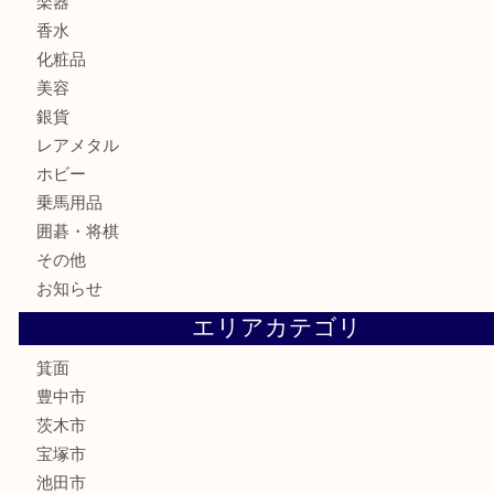
ブランド
時計
カメラ
食器
金貨
記念メダル
古銭
お酒
切手
金券・商品券
鉄道模型
テレホンカード
株主優待券
ハガキ
骨董品
古美術品