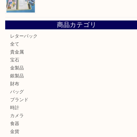
最近の投稿
箕面で真珠のアクセサリーを売るなら大吉箕面店へ
箕面で銀・錫製酒器や古道具 を売るなら大吉箕面店へ
箕面で天皇陛下御在位60年記念金貨を売るなら大吉箕面店
箕面でOLYMPUS カメラ PEN mini E-PM2を売るなら大