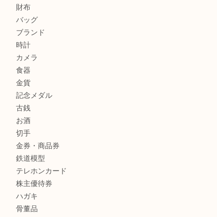
箕面で天皇陛下御在位60年記念金貨を売るなら大吉箕面店
箕面でOLYMPUS カメラ PEN mini E-PM2を売るなら大
箕面で未使用の切手やテレホンカードを売るなら大吉箕面
商品カテゴリ
レターパック
全て
貴金属