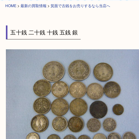
HOME
>
最新の買取情報
>
箕面で古銭をお売りするなら当店へ
五十銭 二十銭 十銭 五銭 銀