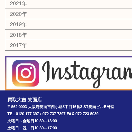
レアメタル
ホビー
乗馬用品
囲碁・将棋
その他
お知らせ
エリアカテゴリ
箕面
豊中市
茨木市
宝塚市
池田市
川西市
アーカイブ