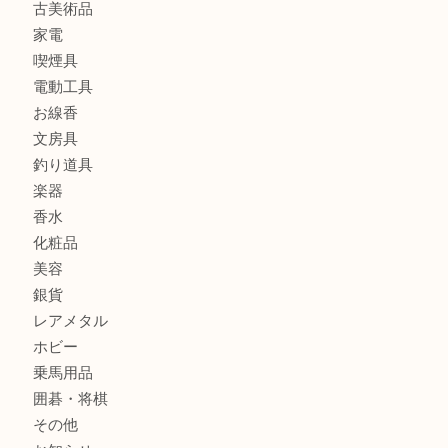
宝石
金製品
銀製品
財布
バッグ
ブランド
時計
カメラ
食器
金貨
記念メダル
古銭
お酒
切手
金券・商品券
鉄道模型