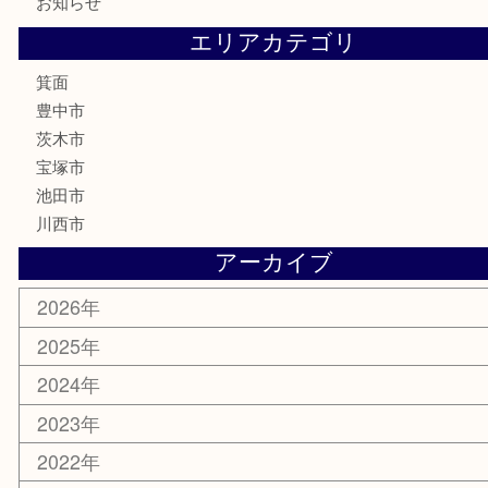
テレホンカード
株主優待券
ハガキ
骨董品
古美術品
家電
喫煙具
電動工具
お線香
文房具
釣り道具
楽器
香水
化粧品
美容
銀貨