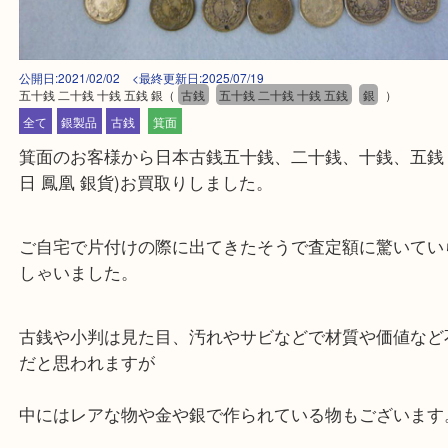
公開日:2021/02/02 <最終更新日:2025/07/19
五十銭 二十銭 十銭 五銭 銀
（
古銭
五十銭 二十銭 十銭 五銭
銀
）
全て
銀製品
古銭
箕面
箕面のお客様から日本古銭五十銭、二十銭、十銭、五
日 鳳凰 銀貨)お買取りしました。
ご自宅で片付けの際に出てきたそうで査定額に驚い
しゃいました。