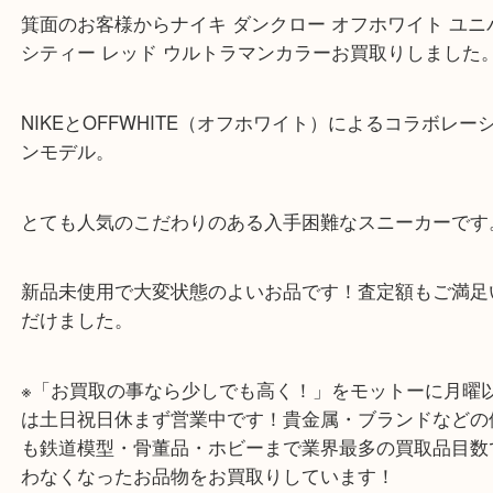
公開日:2021/01/09 <最終更新日:2025/07/19
ナイキ NIKE DUNK LOW LTHR CT0856-600
（
ナイキ NIKE
NIKE DU
LTHR CT0856-600
レザー
）
全て
スニーカー
ブランド
ナイキ
その他
箕面
箕面のお客様からナイキ ダンクロー オフホワイト 
シティー レッド ウルトラマンカラーお買取りしま
NIKEとOFFWHITE（オフホワイト）によるコラボ
ンモデル。
とても人気のこだわりのある入手困難なスニーカー