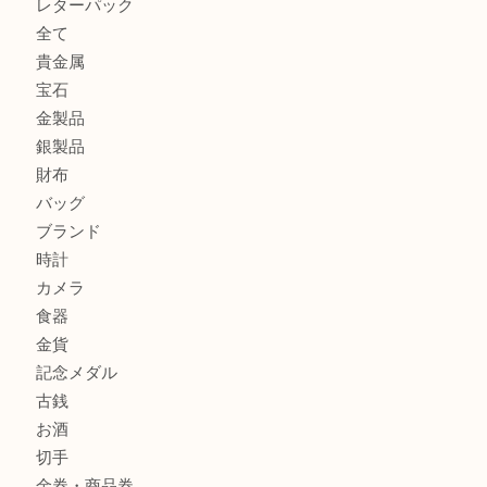
箕面で銀・錫製酒器や古道具 を売るなら大吉箕面店へ
箕面で天皇陛下御在位60年記念金貨を売るなら大吉箕面店
箕面でOLYMPUS カメラ PEN mini E-PM2を売るなら大
箕面で未使用の切手やテレホンカードを売るなら大吉箕面