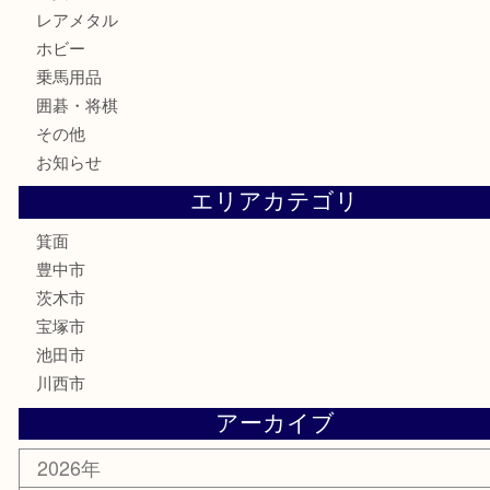
金貨
記念メダル
古銭
お酒
切手
金券・商品券
鉄道模型
テレホンカード
株主優待券
ハガキ
骨董品
古美術品
家電
喫煙具
電動工具
お線香