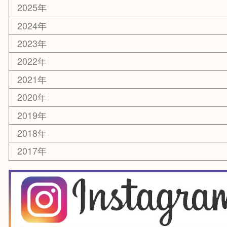
文房具
釣り道具
楽器
香水
化粧品
美容
銀貨
レアメタル
ホビー
乗馬用品
囲碁・将棋
その他
お知らせ
エリアカテゴリ
箕面