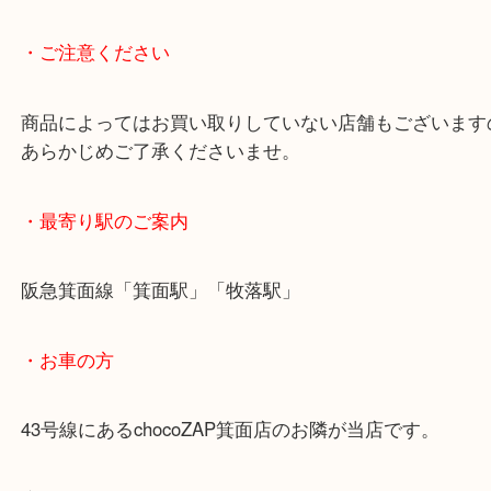
新品未使用で大変状態のよいお品です！査定額もご
だけました。
※「お買取の事なら少しでも高く！」をモットーに
は土日祝日休まず営業中です！貴金属・ブランドな
も鉄道模型・骨董品・ホビーまで業界最多の買取品
わなくなったお品物をお買取りしています！
・ご注意ください
商品によってはお買い取りしていない店舗もござい
あらかじめご了承くださいませ。
・最寄り駅のご案内