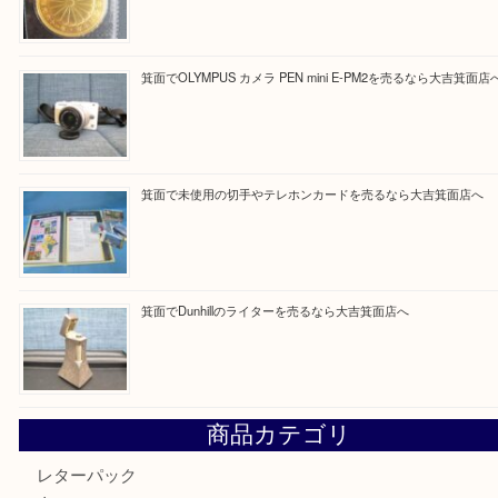
Facebook
Twitter
Line
買取ブログ検索
最近の投稿
箕面で銀・錫製酒器や古道具 を売るなら大吉箕面店へ