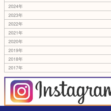
楽器
香水
化粧品
美容
銀貨
レアメタル
ホビー
乗馬用品
囲碁・将棋
その他
お知らせ
エリアカテゴリ
箕面
豊中市
茨木市