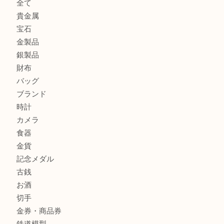
箕面で天皇陛下御在位60年記念金貨を売るなら大吉箕面店
箕面でOLYMPUS カメラ PEN mini E-PM2を売るなら大
箕面で未使用の切手やテレホンカードを売るなら大吉箕面
箕面でDunhillのライターを売るなら大吉箕面店へ