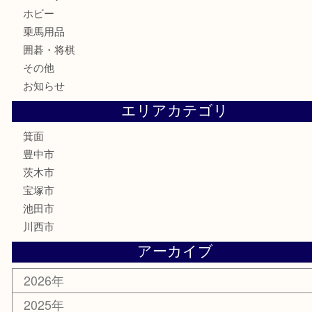
古銭
お酒
切手
金券・商品券
鉄道模型
テレホンカード
株主優待券
ハガキ
骨董品
古美術品
家電
喫煙具
電動工具
お線香
文房具
釣り道具