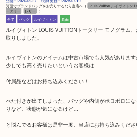
公開日:2020/09/27 <最終更新日:2025/07/19
箕面でブランドバッグをお売りするなら当店へ
（
Louis Vuitton ルイヴ
ータリー
レザー
）
全て
バッグ
ルイヴィトン
箕面
ルイヴィトン LOUIS VUITTONトータリー モノグ
取りしました。
ルイヴィトンのアイテムは中古市場でも人気があり
少しでも高く売りたいというお客様は
付属品などはお持ち込みください！